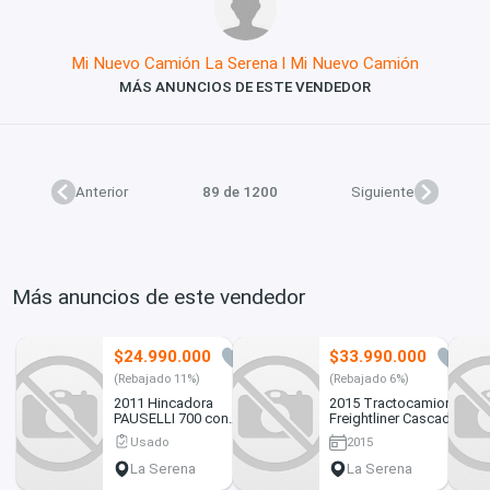
Mi Nuevo Camión La Serena l Mi Nuevo Camión
MÁS ANUNCIOS DE ESTE VENDEDOR
Anterior
89 de 1200
Siguiente
Más anuncios de este vendedor
$24.990.000
$33.990.000
1
0
(Rebajado 11%)
(Rebajado 6%)
2011 Hincadora
2015 Tractocamion
PAUSELLI 700 con
Freightliner Cascadia
Martillo Hidráulico
125 – con Kit
Usado
2015
INDECO
Hidráulico – Sin
Válvula EGR - 487.000
La Serena
La Serena
kms