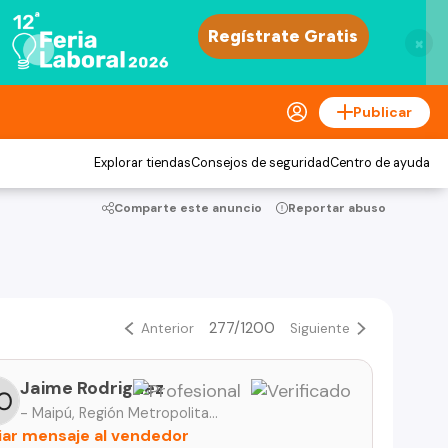
×
Publicar
Explorar tiendas
Consejos de seguridad
Centro de ayuda
Comparte este anuncio
Reportar abuso
277/1200
Anterior
Siguiente
Jaime Rodriguez
- Maipú, Región Metropolitana
iar mensaje al vendedor