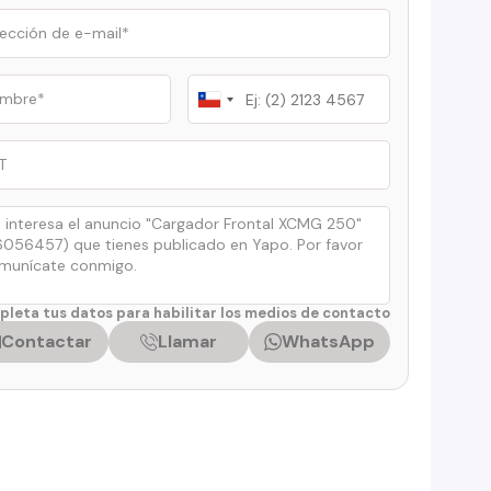
Chile
+56
leta tus datos para habilitar los medios de contacto
Contactar
Llamar
WhatsApp