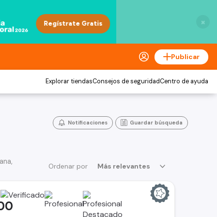
×
Publicar
Explorar tiendas
Consejos de seguridad
Centro de ayuda
Notificaciones
Guardar búsqueda
ana,
Ordenar por
Más relevantes
A
00