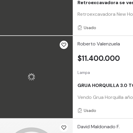
Retroexcavadora se v
Retroexcavadora New Holl
Usado
Roberto Valenzuela
$11.400.000
Lampa
GRUA HORQUILLA 3.0 
Vendo Grua Horquilla año
Usado
David Maldonado F.