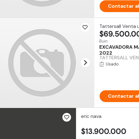
Contactar a
Tattersall Venta
$69.500.0
Buin
EXCAVADORA MA
2022
TATTERSALL VENT
Usado
Contactar a
eric nava
$13.900.000