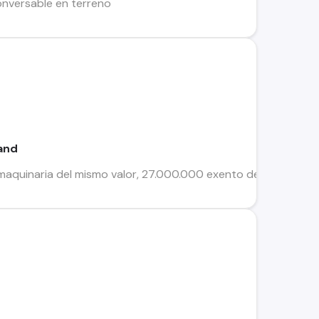
onversable en terreno
and
aquinaria del mismo valor, 27.000.000 exento de iva,excelen