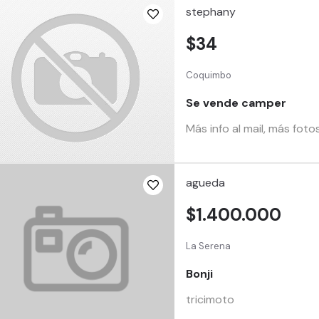
stephany
$34
Coquimbo
Se vende camper
Más info al mail, más fot
agueda
$1.400.000
La Serena
Bonji
tricimoto