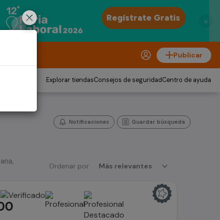
×
Publicar
Explorar tiendas
Consejos de seguridad
Centro de ayuda
Notificaciones
Guardar búsqueda
ana,
Ordenar por
Más relevantes
A
00