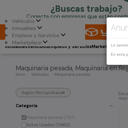
Vehículos
Anun
Inmuebles
Empleos y Servicios
Marketplace
Lo senti
Inmuebles
Vehículos
Empleos y Servicios
Marketplace
En esta 
Maquinaria pesada, Maquinaria en Re
Inicio
Vehículos
Maquinaria pesada
Región Metropolitana
Enco
most
Categoría
Maquinaria pesada (797)
Autos Usados (11460)