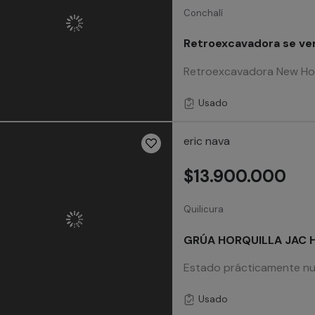
Conchalí
Retroexcavadora se v
Retroexcavadora New Holl
Usado
eric nava
$13.900.000
Quilicura
GRÚA HORQUILLA JAC H
Estado prácticamente nue
Usado