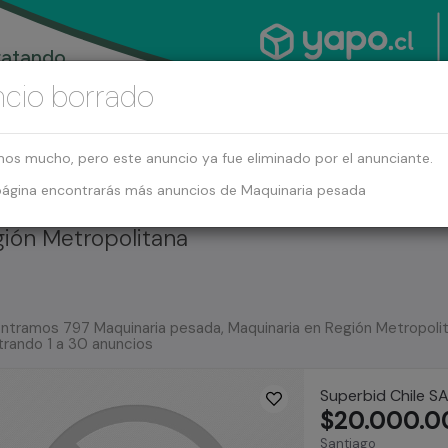
cio borrado
mos mucho, pero este anuncio ya fue eliminado por el anunciante.
página encontrarás más anuncios de Maquinaria pesada
gión Metropolitana
ntramos 797 Maquinaria pesada, Maquinaria en Región Metropolit
rando 1 a 30 anuncios
Superbid Chile S
$20.000.0
Santiago