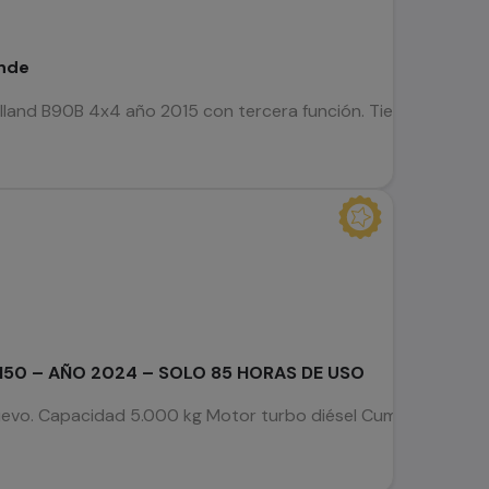
ende
and B90B 4x4 año 2015 con tercera función. Tiene 4 neumátic
50 – AÑO 2024 – SOLO 85 HORAS DE USO
vo. Capacidad 5.000 kg Motor turbo diésel Cummins Mástil tr