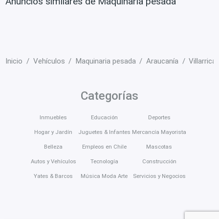
Anuncios similares de Maquinaria pesada
Inicio
Vehículos
Maquinaria pesada
Araucanía
Villarrica
Categorías
Inmuebles
Educación
Deportes
Hogar y Jardín
Juguetes & Infantes
Mercancía Mayorista
Belleza
Empleos en Chile
Mascotas
Autos y Vehículos
Tecnología
Construcción
Yates & Barcos
Música Moda Arte
Servicios y Negocios