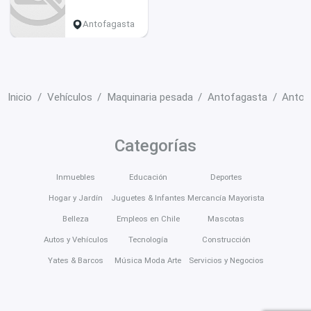
Antofagasta
Inicio
Vehículos
Maquinaria pesada
Antofagasta
Antof
Categorías
Inmuebles
Educación
Deportes
Hogar y Jardín
Juguetes & Infantes
Mercancía Mayorista
Belleza
Empleos en Chile
Mascotas
Autos y Vehículos
Tecnología
Construcción
Yates & Barcos
Música Moda Arte
Servicios y Negocios