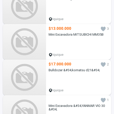
Iquique
$13.000.000
3
Mini Excavadora MITSUBICHI MM35B
Iquique
$17.000.000
2
Bulldozer &#34;komatsu d21&#34;
Iquique
1
Mini Excavadora &#34;YANMAR VIO 30
&#34;