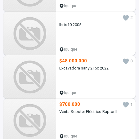
Iquique
2
Ihi is10 2005
Iquique
$48.000.000
3
Excavadora sany 215c 2022
Iquique
$700.000
1
Venta Scooter Eléctrico Raptor II
Iquique