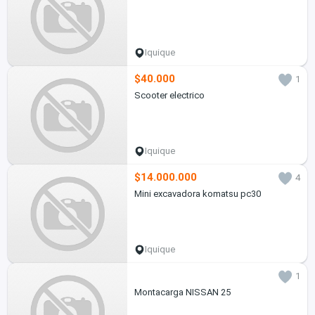
Iquique
$40.000
1
Scooter electrico
Iquique
$14.000.000
4
Mini excavadora komatsu pc30
Iquique
1
Montacarga NISSAN 25