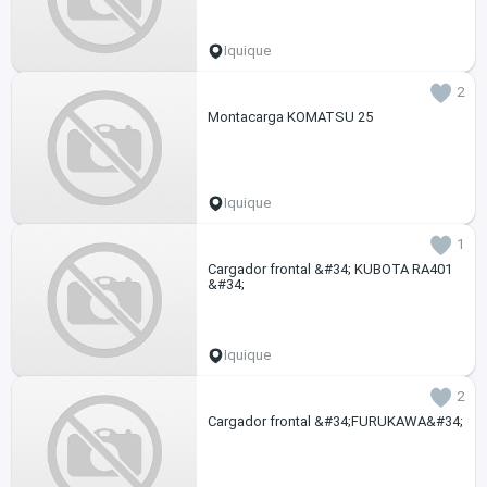
Iquique
2
Montacarga KOMATSU 25
Iquique
1
Cargador frontal &#34; KUBOTA RA401
&#34;
Iquique
2
Cargador frontal &#34;FURUKAWA&#34;