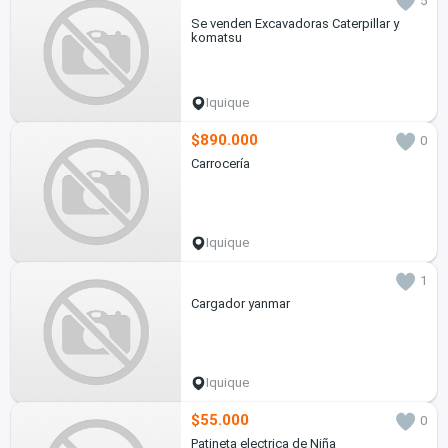
5
Se venden Excavadoras Caterpillar y
komatsu
Iquique
$890.000
0
Carrocería
Iquique
1
Cargador yanmar
Iquique
$55.000
0
Patineta electrica de Niña