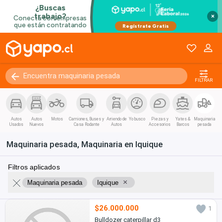
×
FILTRAR
Autos
Autos
Motos
Camiones, Buses y
Arriendo de
Yo busco
Piezas y
Yates &
Maquinaria
Usados
Nuevos
Casa Rodante
Autos
Accesorios
Barcos
pesada
Maquinaria pesada, Maquinaria en Iquique
Filtros aplicados
×
Maquinaria pesada
Iquique
$26.000.000
1
Bulldozer caterpillar d3