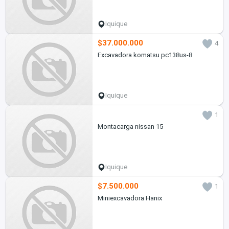
Iquique
$37.000.000
4
Excavadora komatsu pc138us-8
Iquique
1
Montacarga nissan 15
Iquique
$7.500.000
1
Miniexcavadora Hanix