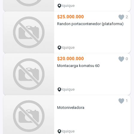
Iquique
$25.000.000
2
Randon portacontenedor (plataforma)
Iquique
$20.000.000
0
Montacarga komatsu 60
Iquique
1
Motoniveladora
Iquique