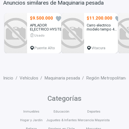
Anuncios similares de Maquinaria pesada
$9.500.000
$11.200.000
0
0
APILADOR
Carro electrico
ELECTRICO HYSTER,
modelo tempo 4
AÑO 2017, 2.836
personas
Usado
HORAS, MUY
BUENO.
Puente Alto
Vitacura
Inicio
Vehículos
Maquinaria pesada
Región Metropolitana
Categorías
Inmuebles
Educación
Deportes
Hogar y Jardín
Juguetes & Infantes
Mercancía Mayorista
Belleza
Empleos en Chile
Mascotas