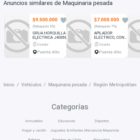
Anuncios similares de Maquinaria pesada
$9.500.000
$7.000.000
1
0
(Rebajado 5%)
(Rebajado 7%)
GRUA HORQUILLA
APILADOR
ELECTRICA J40XNT
ELECTRICO, CON
AÑO 2.020, CON 2
UNA BATERIA Y UN
Usado
Usado
BATERIAS Y 1
CARGADOR
CARGADOR
Puente Alto
Puente Alto
Inicio
Vehículos
Maquinaria pesada
Región Metropolitana
Categorías
Inmuebles
Educación
Deportes
Hogar y Jardín
Juguetes & Infantes
Mercancía Mayorista
Belleza
Empleos en Chile
Mascotas