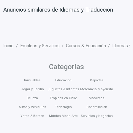
Anuncios similares de Idiomas y Traducción
Inicio
Empleos y Servicios
Cursos & Educación
Idiomas y
Categorías
Inmuebles
Educación
Deportes
Hogar y Jardín
Juguetes & Infantes
Mercancía Mayorista
Belleza
Empleos en Chile
Mascotas
Autos y Vehículos
Tecnología
Construcción
Yates & Barcos
Música Moda Arte
Servicios y Negocios