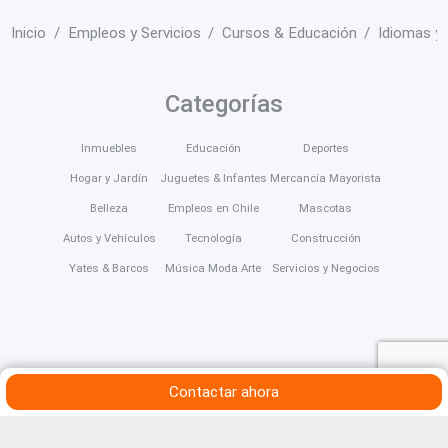
Inicio
Empleos y Servicios
Cursos & Educación
Idiomas y
Categorías
Inmuebles
Educación
Deportes
Hogar y Jardín
Juguetes & Infantes
Mercancía Mayorista
Belleza
Empleos en Chile
Mascotas
Autos y Vehículos
Tecnología
Construcción
Yates & Barcos
Música Moda Arte
Servicios y Negocios
Contactar ahora