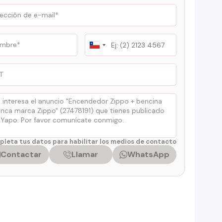
Chile
+56
leta tus datos para habilitar los medios de contacto
Contactar
Llamar
WhatsApp