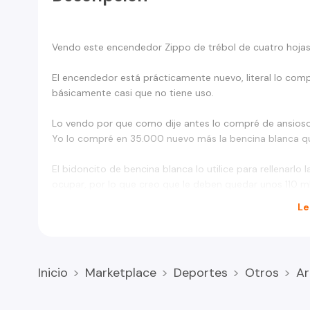
Vendo este encendedor Zippo de trébol de cuatro hojas
El encendedor está prácticamente nuevo, literal lo compr
básicamente casi que no tiene uso.
Lo vendo por que como dije antes lo compré de ansioso y 
Yo lo compré en 35.000 nuevo más la bencina blanca q
El bidoncito de bencina blanca lo utilice para rellenarlo
ocupar, por lo que creo que le deben quedar unos 110 ml
Le
Inicio
Marketplace
Deportes
Otros
Ar