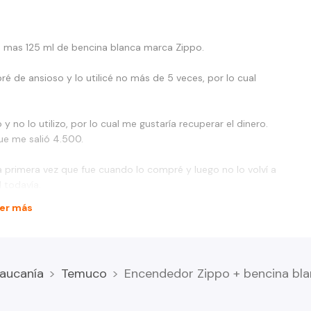
 mas 125 ml de bencina blanca marca Zippo.
é de ansioso y lo utilicé no más de 5 veces, por lo cual
no lo utilizo, por lo cual me gustaría recuperar el dinero.
ue me salió 4.500.
 la primera vez que fue cuando lo compré y luego no lo volví a
 todavía.
er más
aucanía
Temuco
Encendedor Zippo + bencina bl