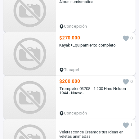
Albun numismatica
Concepción
$270.000
0
Kayak+Equipamiento completo
Tucapel
$200.000
0
Trompeter 03708 - 1:200 Hms Nelson
1944 - Nuevo-
Concepción
1
Veletasconce Creamos tus ideas en
veletas animadas