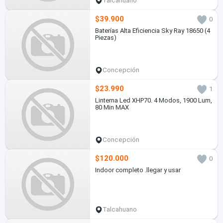
Talcahuano
$39.900
0
Baterías Alta Eficiencia Sky Ray 18650 (4
Piezas)
Concepción
$23.990
1
Linterna Led XHP70. 4 Modos, 1900 Lum,
80 Min MAX
Concepción
$120.000
0
Indoor completo .llegar y usar
Talcahuano