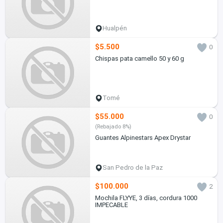
Hualpén
$5.500
0
Chispas pata camello 50 y 60 g
Tomé
$55.000
0
(Rebajado 8%)
Guantes Alpinestars Apex Drystar
San Pedro de la Paz
$100.000
2
Mochila FLYYE, 3 días, cordura 1000
IMPECABLE