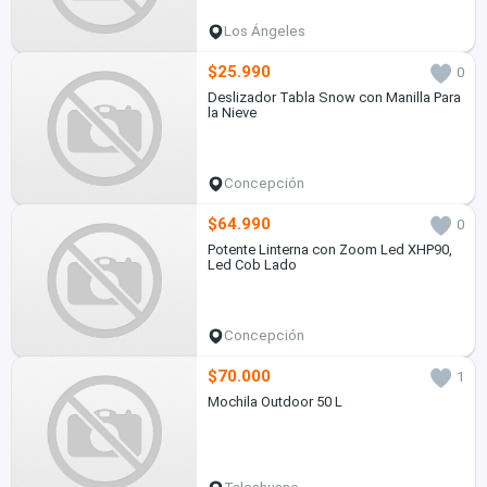
Los Ángeles
$25.990
0
Deslizador Tabla Snow con Manilla Para
la Nieve
Concepción
$64.990
0
Potente Linterna con Zoom Led XHP90,
Led Cob Lado
Concepción
$70.000
1
Mochila Outdoor 50 L