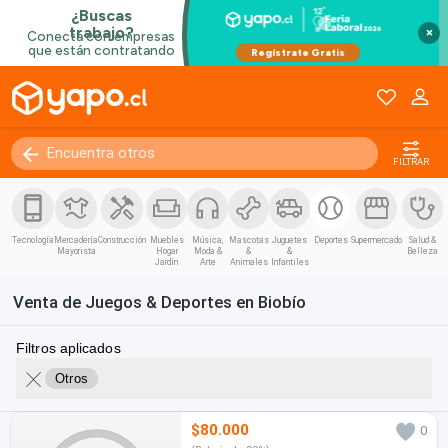
×
FILTRAR
Tecnología
Mercadería
Construcción
Muebles
Música,
Mascotas
Juguetes
Deportes
Supermercado
Salud &
Mayorista
Hogar
Moda &
&
&
Belleza
Jardín
Arte
Animales
Infantiles
Venta de Juegos & Deportes en Biobío
Filtros aplicados
Otros
$80.000
0