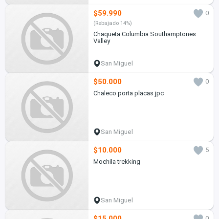
$59.990
0
(Rebajado 14%)
Chaqueta Columbia Southamptones
Valley
San Miguel
$50.000
0
Chaleco porta placas jpc
San Miguel
$10.000
5
Mochila trekking
San Miguel
$15.000
0