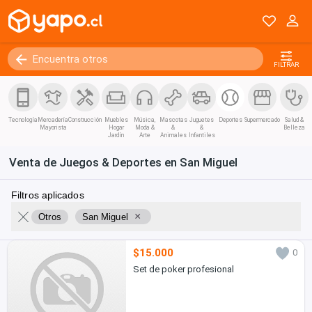
FILTRAR
Tecnología
Mercadería
Construcción
Muebles
Música,
Mascotas
Juguetes
Deportes
Supermercado
Salud &
Mayorista
Hogar
Moda &
&
&
Belleza
Jardín
Arte
Animales
Infantiles
Venta de Juegos & Deportes en San Miguel
Filtros aplicados
×
Otros
San Miguel
$15.000
0
Set de poker profesional