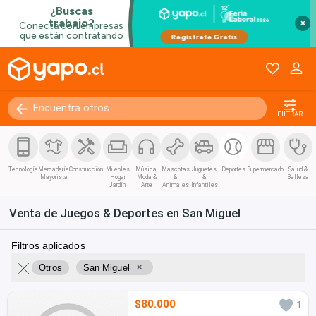
×
FILTRAR
Tecnología
Mercadería
Construcción
Muebles
Música,
Mascotas
Juguetes
Deportes
Supermercado
Salud &
Mayorista
Hogar
Moda &
&
&
Belleza
Jardín
Arte
Animales
Infantiles
Venta de Juegos & Deportes en San Miguel
Filtros aplicados
×
Otros
San Miguel
$80.000
1