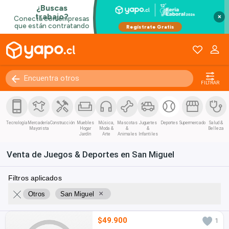
×
FILTRAR
Tecnología
Mercadería
Construcción
Muebles
Música,
Mascotas
Juguetes
Deportes
Supermercado
Salud &
Mayorista
Hogar
Moda &
&
&
Belleza
Jardín
Arte
Animales
Infantiles
Venta de Juegos & Deportes en San Miguel
Filtros aplicados
×
Otros
San Miguel
$49.900
1