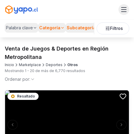
Palabra clave
Categoría
Subcategoría
Precio
Filtros
Venta de Juegos & Deportes en Región
Metropolitana
Inicio
Marketplace
Deportes
Otros
Mostrando
1
-
20
de más de
6,770
resultados
Ordenar por:
Resaltado
Previous slide
Next s