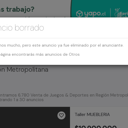
cio borrado
mos mucho, pero este anuncio ya fue eliminado por el anunciante.
página encontrarás más anuncios de Otros
ón Metropolitana
ntramos 6.780 Venta de Juegos & Deportes en Región Metropol
rando 1 a 30 anuncios
Taller MUEBLERIA