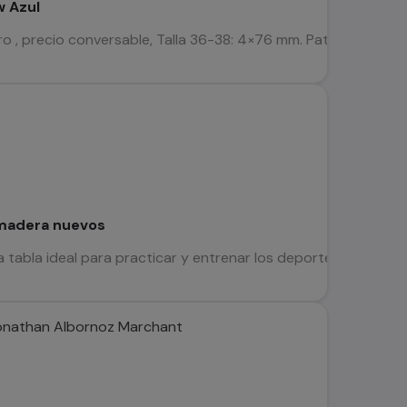
w Azul
 , precio conversable, Talla 36-38: 4×76 mm. Patines de bota 
 madera nuevos
a tabla ideal para practicar y entrenar los deportes de tabla den
onathan Albornoz Marchant