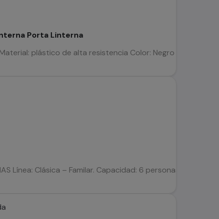
interna Porta Linterna
aterial: plástico de alta resistencia Color: Negro Tamaño: 7*3,5
ínea: Clásica – Familar. Capacidad: 6 personas. Peso: 7,8 kg.
da