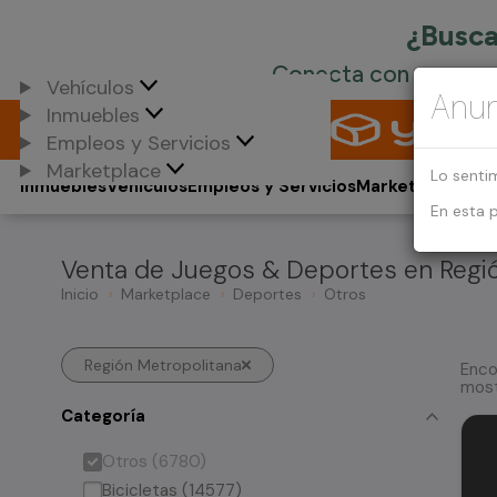
Vehículos
Anun
Inmuebles
Empleos y Servicios
Marketplace
Lo senti
Inmuebles
Vehículos
Empleos y Servicios
Marketplace
En esta 
Venta de Juegos & Deportes en Regi
Inicio
Marketplace
Deportes
Otros
Región Metropolitana
Enco
most
Categoría
Otros (6780)
Bicicletas (14577)