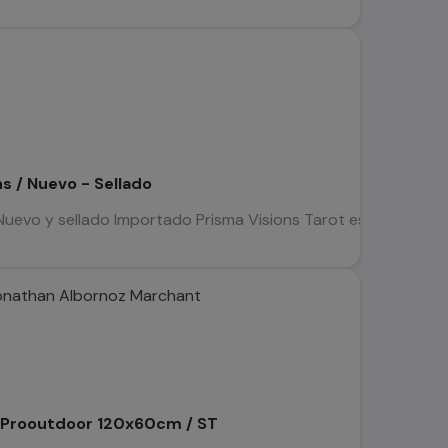
s / Nuevo - Sellado
Nuevo y sellado Importado Prisma Visions Tarot es una mazo qu
onathan Albornoz Marchant
y Prooutdoor 120x60cm / ST