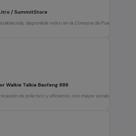
1 Litro / SummitStore
lecida, disponible retiro en la Comuna de Puente Alto, Envíos dia
or Walkie Talkie Baofeng 888
cación es práctico y eficiente, con mayor estabilidad y mejor 