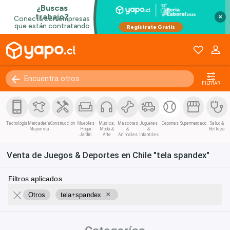
×
FILTRAR
Tecnología
Mercadería
Construcción
Muebles
Música,
Mascotas
Juguetes
Deportes
Supermercado
Salud &
Mayorista
Hogar
Moda &
&
&
Belleza
Jardín
Arte
Animales
Infantiles
Venta de Juegos & Deportes en Chile "tela spandex"
Filtros aplicados
×
Otros
tela+spandex