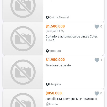
Quinta Normal
$1.500.000
0
(Rebajado 17%)
Cortadora automática de cintas Cutex
TBC-5
Vitacura
$1.950.000
1
Picadora de pasto
Melipilla
$850.000
0
Pantalla HMI Siemens KTP1200 Basic
Usado