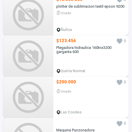
plotter de sublimacion textil epson 9200
Usado
Ñuñoa
$123.456
0
Plegadora hidraulica 160tnx3200
garganta 600
Quinta Normal
$200.000
0
Usado
Las Condes
0
Maquina Punzonadora