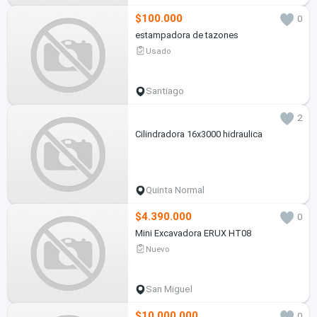
$100.000
0
estampadora de tazones
Usado
Santiago
2
Cilindradora 16x3000 hidraulica
Quinta Normal
$4.390.000
0
Mini Excavadora ERUX HT08
Nuevo
San Miguel
$10.000.000
0