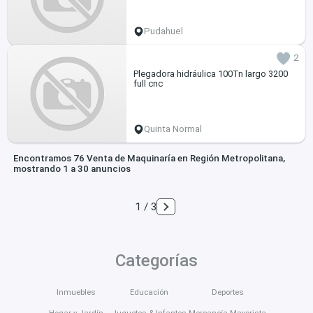
Pudahuel
2
Plegadora hidráulica 100Tn largo 3200
full cnc
Quinta Normal
Encontramos 76 Venta de Maquinaría en Región Metropolitana,
mostrando 1 a 30 anuncios
1 / 3
Categorías
Inmuebles
Educación
Deportes
Hogar y Jardín
Juguetes & Infantes
Mercancía Mayorista