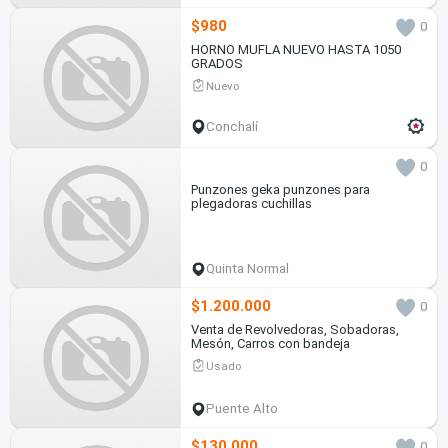
$980
0
HORNO MUFLA NUEVO HASTA 1050
GRADOS
Nuevo
Conchalí
0
Punzones geka punzones para
plegadoras cuchillas
Quinta Normal
$1.200.000
0
Venta de Revolvedoras, Sobadoras,
Mesón, Carros con bandeja
Usado
Puente Alto
$130.000
0