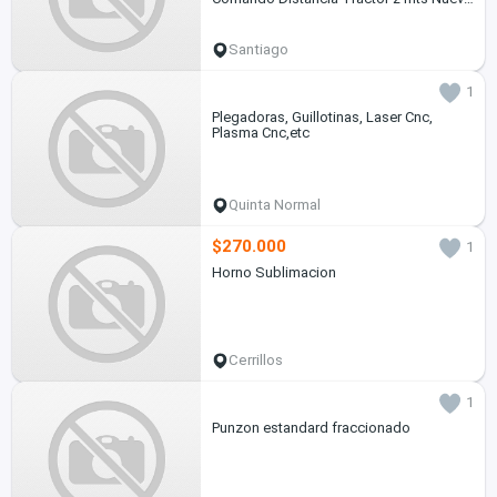
C/Iva
Santiago
1
Plegadoras, Guillotinas, Laser Cnc,
Plasma Cnc,etc
Quinta Normal
$270.000
1
Horno Sublimacion
Cerrillos
1
Punzon estandard fraccionado