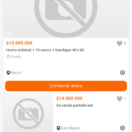
1/2
$15.000.000
8
Horno indstrial + 10 carros + bandejas 40 x 60
Usado
Macul
Contactar ahora
$14.000.000
1
Se vende pantalla led
San Miguel