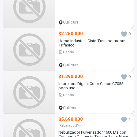
Quilicura
$2.250.000
0
Horno Industrial Cinta Transportadora
Trifasico
Usado
Quilicura
$1.390.000
0
Impresora Digital Color Canon C7055
poco uso
Usado
Quilicura
$5.690.000
1
(Rebajado 2%)
Nebulizador Pulverizador 1600 Lts con
Comando Distancia Tractor 2 mts Nuevo