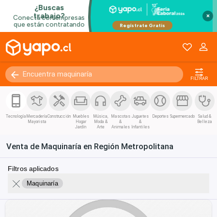
×
FILTRAR
Tecnología
Mercadería
Construcción
Muebles
Música,
Mascotas
Juguetes
Deportes
Supermercado
Salud &
Mayorista
Hogar
Moda &
&
&
Belleza
Jardín
Arte
Animales
Infantiles
Venta de Maquinaría en Región Metropolitana
Filtros aplicados
Maquinaría