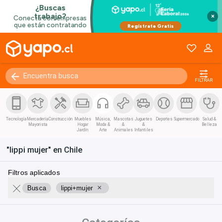
×
FILTRAR
Tecnología
Mercadería
Construcción
Muebles
Música,
Mascotas
Juguetes
Deportes
Supermercado
Salud &
Mayorista
Hogar
Moda &
&
&
Belleza
Jardín
Arte
Animales
Infantiles
"lippi mujer" en Chile
Filtros aplicados
×
Busca
lippi+mujer