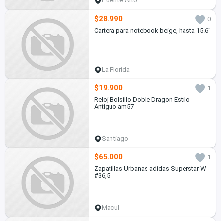
Puente Alto
$28.990
0
Cartera para notebook beige, hasta 15.6"
La Florida
$19.900
1
Reloj Bolsillo Doble Dragon Estilo
Antiguo am57
Santiago
$65.000
1
Zapatillas Urbanas adidas Superstar W
#36,5
Macul