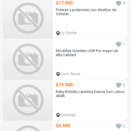
$17.000
0
Poleras y polerones con diseños de
Sinister
La Florida
1
Mochilas Grandes USB Por mayor de
Alta Calidad
Cerro Navia
$19.900
0
Reloj Bolsillo Leontina Danza Con Lobos
AK86
Santiago
$6.990
0