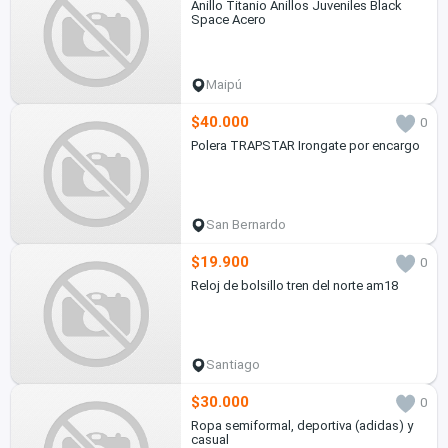
Anillo Titanio Anillos Juveniles Black
Space Acero
Maipú
$40.000
0
Polera TRAPSTAR Irongate por encargo
San Bernardo
$19.900
0
Reloj de bolsillo tren del norte am18
Santiago
$30.000
0
Ropa semiformal, deportiva (adidas) y
casual