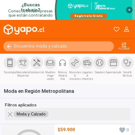
×
FILTRAR
Tecnología
Mercadería
Construcción
Muebles
Música,
Mascotas
Juguetes
Deportes
Supermercado
Salud &
Mayorista
Hogar
Moda &
&
&
Belleza
Jardín
Arte
Animales
Infantiles
Moda en Región Metropolitana
Filtros aplicados
Moda y Calzado
$59.900
0