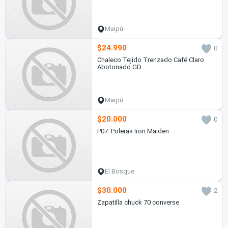
Maipú
$24.990
0
Chaleco Tejido Trenzado Café Claro
Abotonado GD
Maipú
$20.000
0
P07: Poleras Iron Maiden
El Bosque
$30.000
2
Zapatilla chuck 70 converse