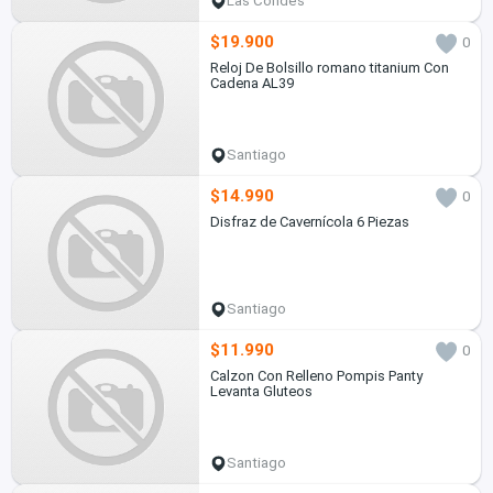
Las Condes
$19.900
0
Reloj De Bolsillo romano titanium Con
Cadena AL39
Santiago
$14.990
0
Disfraz de Cavernícola 6 Piezas
Santiago
$11.990
0
Calzon Con Relleno Pompis Panty
Levanta Gluteos
Santiago