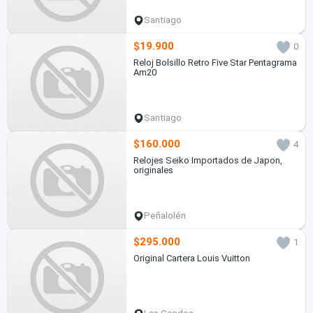
Santiago
$19.900
0
Reloj Bolsillo Retro Five Star Pentagrama
Am20
Santiago
$160.000
4
Relojes Seiko Importados de Japon,
originales
Peñalolén
$295.000
1
Original Cartera Louis Vuitton