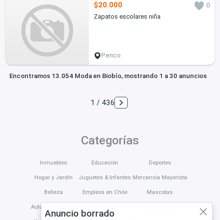
$20.000
0
Zapatos escolares niña
Penco
Encontramos 13.054 Moda en Biobío, mostrando 1 a 30 anuncios
1 / 436
Categorías
Inmuebles
Educación
Deportes
Hogar y Jardín
Juguetes & Infantes
Mercancía Mayorista
Belleza
Empleos en Chile
Mascotas
Autos y Vehículos
Tecnología
Construcción
Anuncio borrado