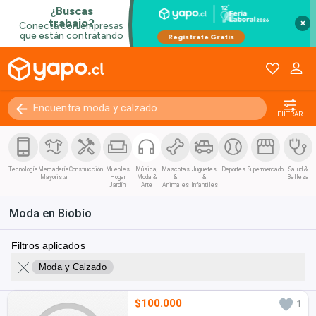
×
FILTRAR
Tecnología
Mercadería
Construcción
Muebles
Música,
Mascotas
Juguetes
Deportes
Supermercado
Salud &
Mayorista
Hogar
Moda &
&
&
Belleza
Jardín
Arte
Animales
Infantiles
Moda en Biobío
Filtros aplicados
Moda y Calzado
$100.000
1