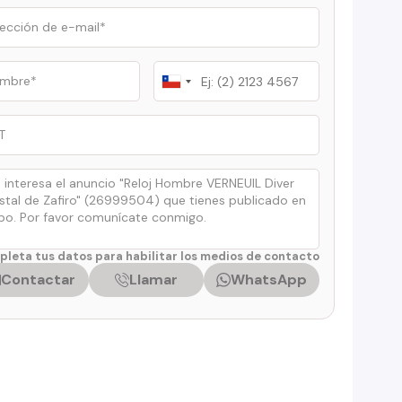
Chile
+56
leta tus datos para habilitar los medios de contacto
Contactar
Llamar
WhatsApp