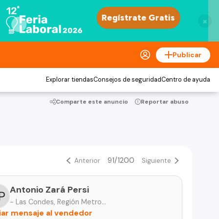
×
Publicar
Explorar tiendas
Consejos de seguridad
Centro de ayuda
Comparte este anuncio
Reportar abuso
91/1200
Anterior
Siguiente
Antonio Zará Persi
- Las Condes, Región Metropolitana
iar mensaje al vendedor