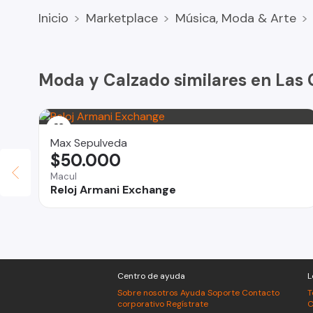
- Bisel giratorio Unidireccional
Inicio
Marketplace
Música, Moda & Arte
- Acero Inoxidable 316L
- 41mm diámetro de la caja (Sin incluir la corona)
- Corona atornillada
- Potente lumen con gran capacidad de brillo en la osc
Moda y Calzado similares en Las
Max Sepulveda
$50.000
Macul
Reloj Armani Exchange
Centro de ayuda
L
Sobre nosotros
Ayuda
Soporte
Contacto
T
corporativo
Regístrate
C