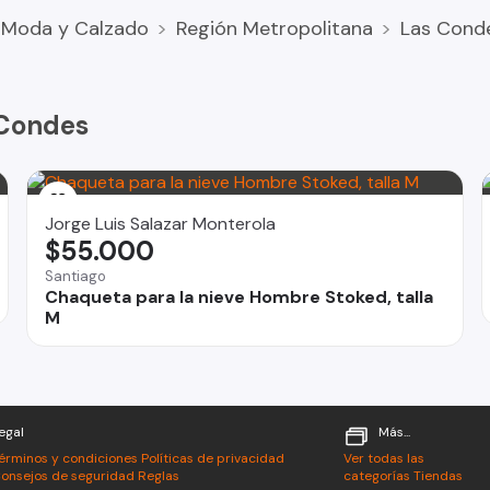
Moda y Calzado
Región Metropolitana
Las Cond
uridad
 Condes
Jorge Luis Salazar Monterola
$55.000
Santiago
Chaqueta para la nieve Hombre Stoked, talla
M
egal
Más...
érminos y condiciones
Políticas de privacidad
Ver todas las
onsejos de seguridad
Reglas
categorías
Tiendas