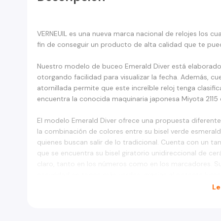
VERNEUIL es una nueva marca nacional de relojes los cu
fin de conseguir un producto de alta calidad que te 
Nuestro modelo de buceo Emerald Diver está elaborado co
otorgando facilidad para visualizar la fecha. Además, cu
atornillada permite que este increíble reloj tenga clasif
encuentra la conocida maquinaria japonesa Miyota 2115
El modelo Emerald Diver ofrece una propuesta diferen
la combinación de colores entre su bisel verde esmeralda
quienes buscan salir de lo tradicional. Cuenta con un ta
que se encuentra su bisel giratorio unidireccional de c
claro, tanto en los números como en los marcadores. Su 
oscuridad en tonos más verdes, gracias al potente lume
Le
- Cristal de Zafiro
- Estándar de Buceo 200mts
- Maquinaria japonesa Miyota 2115