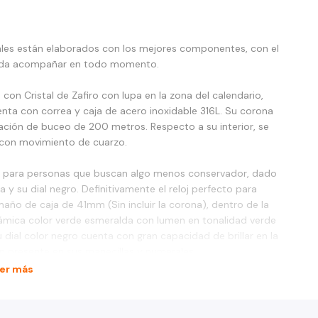
ales están elaborados con los mejores componentes, con el
pueda acompañar en todo momento.
n Cristal de Zafiro con lupa en la zona del calendario,
enta con correa y caja de acero inoxidable 316L. Su corona
icación de buceo de 200 metros. Respecto a su interior, se
 con movimiento de cuarzo.
te para personas que buscan algo menos conservador, dado
 y su dial negro. Definitivamente el reloj perfecto para
maño de caja de 41mm (Sin incluir la corona), dentro de la
erámica color verde esmeralda con lumen en tonalidad verde
dial color negro cuenta con gran capacidad de brillar en la
n presente en sus manecillas y numerales.
er más