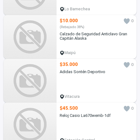
Lo Barnechea
$10.000
0
(Rebajado 38%)
Calzado de Seguridad Anticlavo Gran
Capitán Alaska
Maipú
$35.000
0
Adidas Sontén Deportivo
Vitacura
$45.500
0
Reloj Casio La670wemb-1df