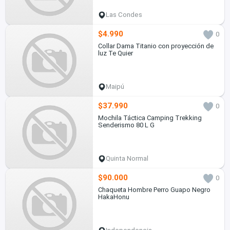
Las Condes
$4.990
0
Collar Dama Titanio con proyección de
luz Te Quier
Maipú
$37.990
0
Mochila Táctica Camping Trekking
Senderismo 80 L G
Quinta Normal
$90.000
0
Chaqueta Hombre Perro Guapo Negro
HakaHonu