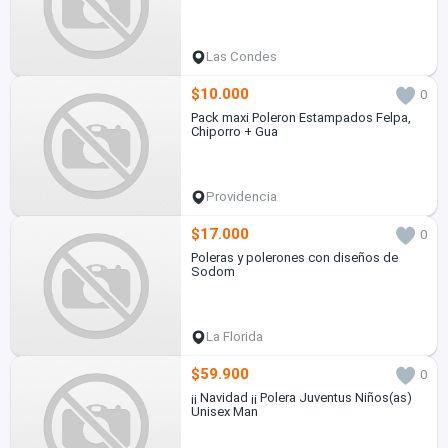
Las Condes
$10.000
0
Pack maxi Poleron Estampados Felpa,
Chiporro + Gua
Providencia
$17.000
0
Poleras y polerones con diseños de
Sodom
La Florida
$59.900
0
¡¡ Navidad ¡¡ Polera Juventus Niños(as)
Unisex Man