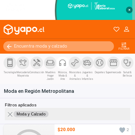
×
FILTRAR
Tecnología
Mercadería
Construcción
Muebles
Música,
Mascotas
Juguetes
Deportes
Supermercado
Salud &
Mayorista
Hogar
Moda &
&
&
Belleza
Jardín
Arte
Animales
Infantiles
Moda en Región Metropolitana
Filtros aplicados
Moda y Calzado
$20.000
2