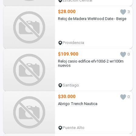
Estación Central
$28.000
3
Reloj de Madera WeWood Date - Beige
Providencia
$109.900
0
Reloj casio edifice efv100d-2 wr100m
nuevos
Santiago
$30.000
0
Abrigo Trench Nautica
Puente Alto