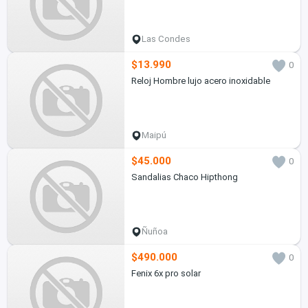
Las Condes
$13.990
0
Reloj Hombre lujo acero inoxidable
Maipú
$45.000
0
Sandalias Chaco Hipthong
Ñuñoa
$490.000
0
Fenix 6x pro solar