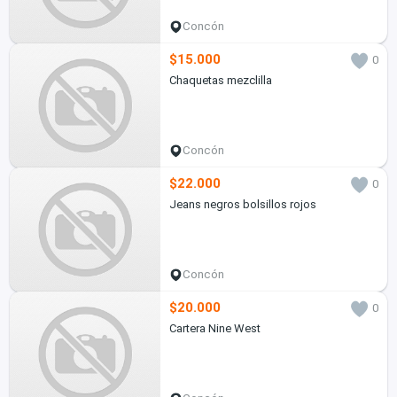
Concón
$15.000
0
Chaquetas mezclilla
Concón
$22.000
0
Jeans negros bolsillos rojos
Concón
$20.000
0
Cartera Nine West