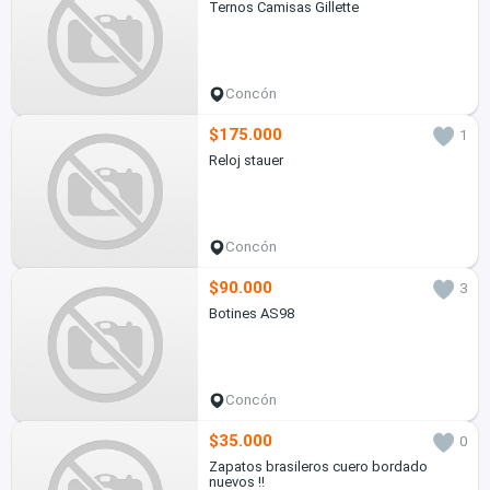
Ternos Camisas Gillette
Concón
$175.000
1
Reloj stauer
Concón
$90.000
3
Botines AS98
Concón
$35.000
0
Zapatos brasileros cuero bordado
nuevos !!