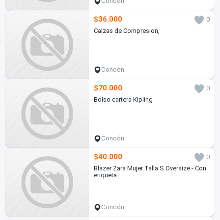
Concón
$36.000
0
Calzas de Compresion,
Concón
$70.000
0
Bolso cartera Kipling
Concón
$40.000
0
Blazer Zara Mujer Talla S Oversize - Con
etiqueta
Concón