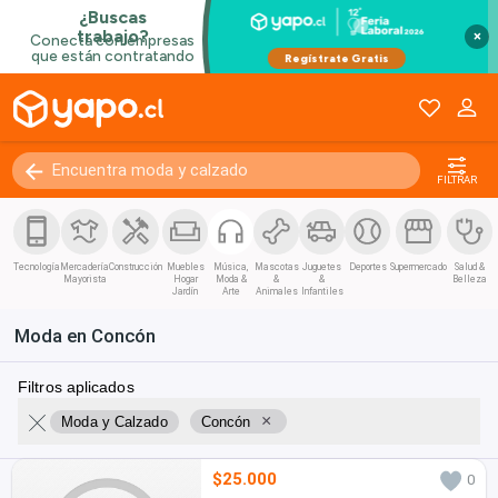
×
FILTRAR
Tecnología
Mercadería
Construcción
Muebles
Música,
Mascotas
Juguetes
Deportes
Supermercado
Salud &
Mayorista
Hogar
Moda &
&
&
Belleza
Jardín
Arte
Animales
Infantiles
Moda en Concón
Filtros aplicados
×
Moda y Calzado
Concón
$25.000
0