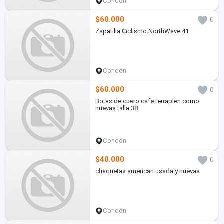
Concón
$60.000
0
Zapatilla Ciclismo NorthWave 41
Concón
$60.000
0
Botas de cuero cafe terraplen como
nuevas talla 38
Concón
$40.000
0
chaquetas american usada y nuevas
Concón