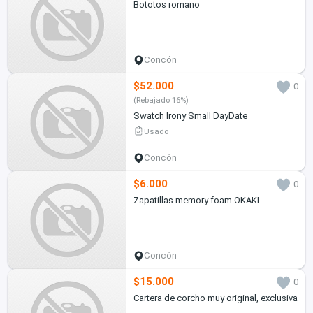
Bototos romano
Concón
$52.000
0
(Rebajado 16%)
Swatch Irony Small DayDate
Usado
Concón
$6.000
0
Zapatillas memory foam OKAKI
Concón
$15.000
0
Cartera de corcho muy original, exclusiva