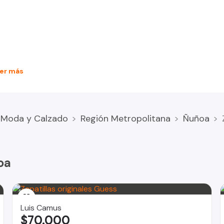
er más
Moda y Calzado
Región Metropolitana
Ñuñoa
oa
Luis Camus
$70.000