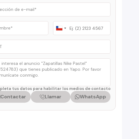
Chile
+56
leta tus datos para habilitar los medios de contacto
Contactar
Llamar
WhatsApp