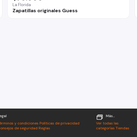
La Florida
Zapatillas originales Guess
egal
Más...
érminos y condiciones
Políticas de privacidad
Ver todas las
onsejos de seguridad
Reglas
categorías
Tiendas