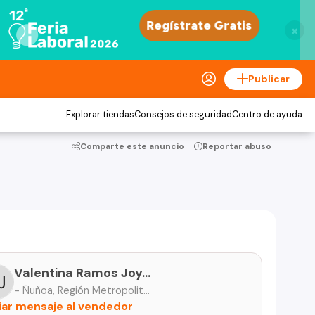
×
Publicar
Explorar tiendas
Consejos de seguridad
Centro de ayuda
Comparte este anuncio
Reportar abuso
Valentina Ramos Joyas
- Ñuñoa, Región Metropolitana
iar mensaje al vendedor