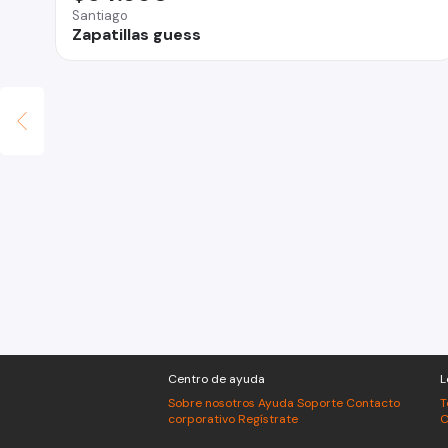
Santiago
Zapatillas guess
Centro de ayuda
L
Sobre nosotros
Ayuda
Soporte
Contacto
T
corporativo
Regístrate
C