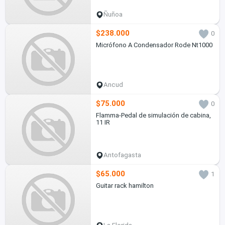
Ñuñoa
$238.000
0
Micrófono A Condensador Rode Nt1000
Ancud
$75.000
0
Flamma-Pedal de simulación de cabina,
11 IR
Antofagasta
$65.000
1
Guitar rack hamilton