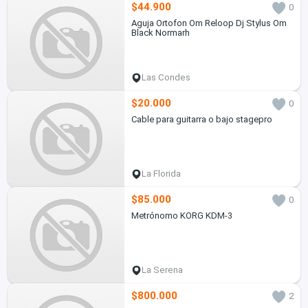
$44.900
0
Aguja Ortofon Om Reloop Dj Stylus Om
Black Normarh
Las Condes
$20.000
0
Cable para guitarra o bajo stagepro
La Florida
$85.000
0
Metrónomo KORG KDM-3
La Serena
$800.000
2