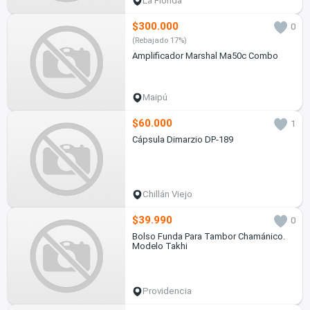
La Florida
$300.000
0
(Rebajado 17%)
Amplificador Marshal Ma50c Combo
Maipú
$60.000
1
Cápsula Dimarzio DP-189
Chillán Viejo
$39.990
0
Bolso Funda Para Tambor Chamánico.
Modelo Takhi
Providencia