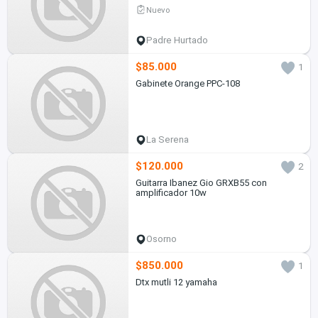
Nuevo
Padre Hurtado
$85.000
1
Gabinete Orange PPC-108
La Serena
$120.000
2
Guitarra Ibanez Gio GRXB55 con
amplificador 10w
Osorno
$850.000
1
Dtx mutli 12 yamaha