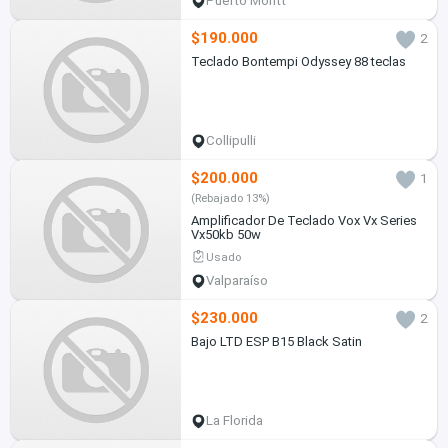
Puerto Montt
$190.000
2
Teclado Bontempi Odyssey 88 teclas
Collipulli
$200.000
1
(Rebajado 13%)
Amplificador De Teclado Vox Vx Series
Vx50kb 50w
Usado
Valparaíso
$230.000
2
Bajo LTD ESP B15 Black Satin
La Florida