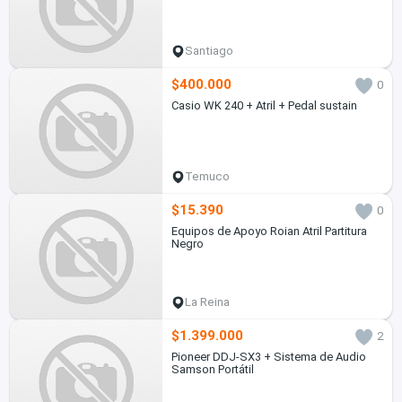
Santiago
$400.000
0
Casio WK 240 + Atril + Pedal sustain
Temuco
$15.390
0
Equipos de Apoyo Roian Atril Partitura
Negro
La Reina
$1.399.000
2
Pioneer DDJ-SX3 + Sistema de Audio
Samson Portátil