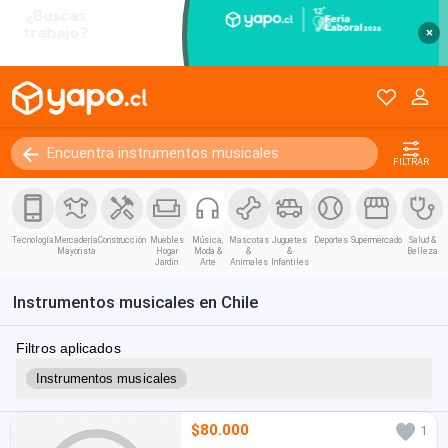
×
FILTRAR
Tecnología
Mercadería
Construcción
Muebles
Música,
Mascotas
Juguetes
Deportes
Supermercado
Salud &
Mayorista
Hogar
Moda &
&
&
Belleza
Jardín
Arte
Animales
Infantiles
Instrumentos musicales en Chile
Filtros aplicados
Instrumentos musicales
$80.000
1