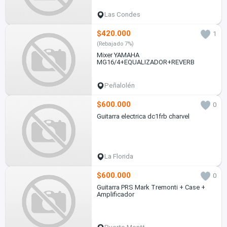
Las Condes
$420.000
1
(Rebajado 7%)
Mixer YAMAHA
MG16/4+EQUALIZADOR+REVERB
Peñalolén
$600.000
0
Guitarra electrica dc1frb charvel
La Florida
$600.000
0
Guitarra PRS Mark Tremonti + Case +
Amplificador