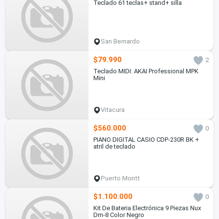
Teclado 61 teclas+ stand+ silla
San Bernardo
$79.990
2
Teclado MIDI: AKAI Professional MPK
Mini
Vitacura
$560.000
0
PIANO DIGITAL CASIO CDP-230R BK +
atril de teclado
Puerto Montt
$1.100.000
0
Kit De Bateria Electrónica 9 Piezas Nux
Dm-8 Color Negro