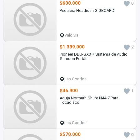
$600.000
0
Pedalera Headrush GIGBOARD
Valdivia
$1.399.000
2
Pioneer DDJ-SX3 + Sistema de Audio
Samson Portátil
Las Condes
$46.900
1
Aguja Normarh Shure N44-7 Para
Tocadisco
Las Condes
$570.000
0