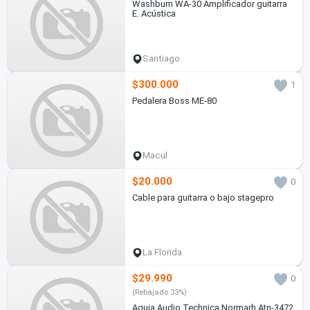
Washburn WA-30 Amplificador guitarra
E. Acústica
Santiago
$300.000
1
Pedalera Boss ME-80
Macul
$20.000
0
Cable para guitarra o bajo stagepro
La Florida
$29.990
0
(Rebajado 33%)
Aguja Audio Technica Normarh Atn-3472