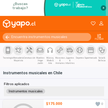
×
FILTRAR
Tecnología
Mercadería
Construcción
Muebles
Música,
Mascotas
Juguetes
Deportes
Supermercado
Salud &
Mayorista
Hogar
Moda &
&
&
Belleza
Jardín
Arte
Animales
Infantiles
Instrumentos musicales en Chile
Filtros aplicados
Instrumentos musicales
$175.000
0