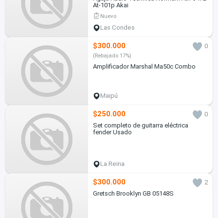
At-101p Akai
Nuevo
Las Condes
$300.000
0
(Rebajado 17%)
Amplificador Marshal Ma50c Combo
Maipú
$250.000
0
Set completo de guitarra eléctrica
fender Usado
La Reina
$300.000
2
Gretsch Brooklyn GB 05148S