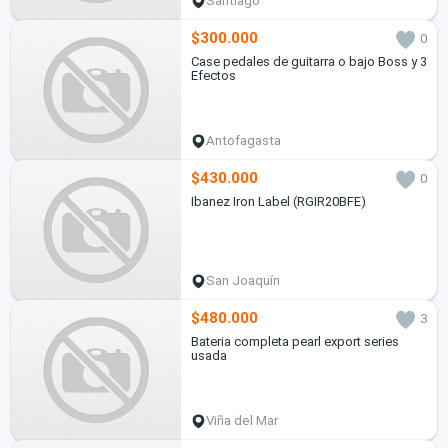
Santiago
$300.000
0
Case pedales de guitarra o bajo Boss y 3
Efectos
Antofagasta
$430.000
0
Ibanez Iron Label (RGIR20BFE)
San Joaquín
$480.000
3
Bateria completa pearl export series
usada
Viña del Mar