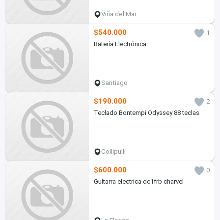
Viña del Mar
$540.000
1
Batería Electrónica
Santiago
$190.000
2
Teclado Bontempi Odyssey 88 teclas
Collipulli
$600.000
0
Guitarra electrica dc1frb charvel