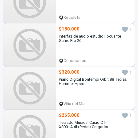
Recoleta
$180.000
1
Interfaz de audio estudio Focusrite
Safire Pro 26
Concepción
$320.000
1
Piano Digital Bontempi Orbit 88 Teclas
Hammer +ped
Viña del Mar
$265.000
1
Teclado Musical Casio CT-
X800+Atril+Pedal+Cargador