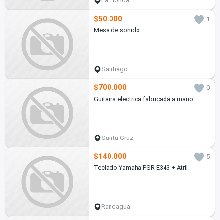
La Florida
$50.000
1
Mesa de sonido
Santiago
$700.000
0
Guitarra electrica fabricada a mano
Santa Cruz
$140.000
5
Teclado Yamaha PSR E343 + Atril
Rancagua