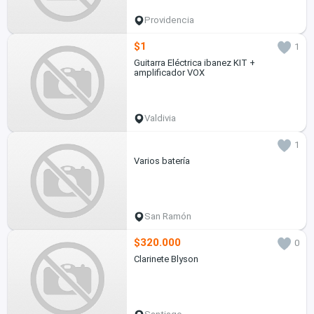
Providencia
$1
1
Guitarra Eléctrica ibanez KIT +
amplificador VOX
Valdivia
1
Varios batería
San Ramón
$320.000
0
Clarinete Blyson