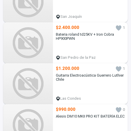
San Joaquín
$2.400.000
1
Bateria roland td25KV + Iron Cobra
HP900PWN
San Pedro de la Paz
$1.200.000
1
Guitarra Electroacústica Guerrero Luthier
Chile
Las Condes
$990.000
0
Alesis DM10 MKII PRO KIT BATERÍA ELEC