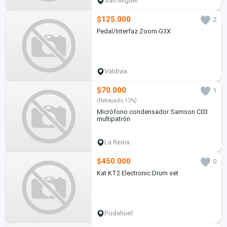
San Miguel
$125.000
2
Pedal/Interfaz Zoom G3X
Valdivia
$70.000
1
(Rebajado 13%)
Micrófono condensador Samson C03
multipatrón
La Reina
$450.000
0
Kat KT2 Electronic Drum set
Pudahuel