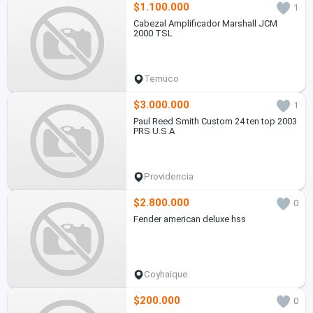
$1.100.000
1
Cabezal Amplificador Marshall JCM
2000 TSL
Temuco
$3.000.000
1
Paul Reed Smith Custom 24 ten top 2003
PRS U.S.A
Providencia
$2.800.000
0
Fender american deluxe hss
Coyhaique
$200.000
0