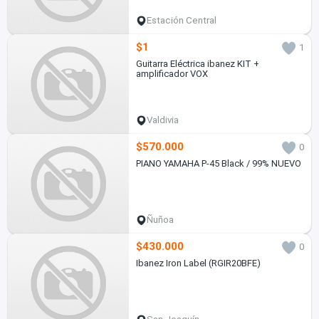
Estación Central
$1
1
Guitarra Eléctrica ibanez KIT +
amplificador VOX
Valdivia
$570.000
0
PIANO YAMAHA P-45 Black / 99% NUEVO
Ñuñoa
$430.000
0
Ibanez Iron Label (RGIR20BFE)