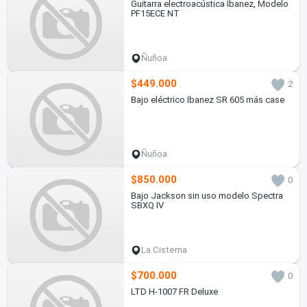
Guitarra electroacústica Ibanez, Modelo
PF15ECE NT
Ñuñoa
$449.000
2
Bajo eléctrico Ibanez SR 605 más case
Ñuñoa
$850.000
0
Bajo Jackson sin uso modelo Spectra
SBXQ IV
La Cisterna
$700.000
0
LTD H-1007 FR Deluxe