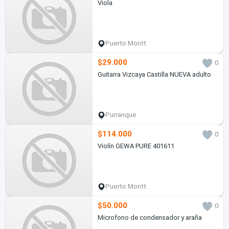
Viola
Puerto Montt
$29.000
0
Guitarra Vizcaya Castilla NUEVA adulto
Purranque
$114.000
0
Violín GEWA PURE 401611
Puerto Montt
$50.000
0
Microfono de condensador y araña