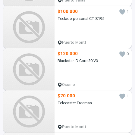
Puerto Varas
$100.000
1
Teclado personal CT-S195
Puerto Montt
$120.000
0
Blackstar ID:Core 20 V3
Osorno
$70.000
1
Telecaster Freeman
Puerto Montt