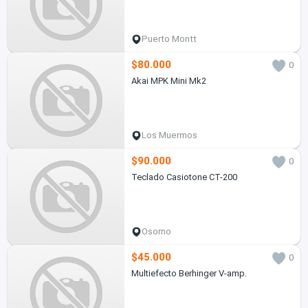
Puerto Montt
$80.000
0
Akai MPK Mini Mk2
Los Muermos
$90.000
0
Teclado Casiotone CT-200
Osorno
$45.000
0
Multiefecto Berhinger V-amp.