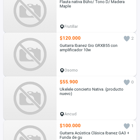
Flauta nativa Búho/ Tono D/ Madera
Maple
Frutillar
$120.000
2
Guitarra Ibanez Gio GRXB55 con
amplificador 10w
Osorno
$55.900
0
Ukelele concierto Nativa. (producto
nuevo)
Ancud
$100.000
1
Guitarra Acústica Clásica Ibanez GA3 +
Funda de gu