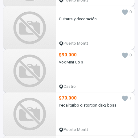
Puerto Montt
0
Guitarra y decoración
Puerto Montt
$90.000
0
Vox Mini Go 3
Castro
$70.000
1
Pedal turbo distortion ds-2 boss
Puerto Montt