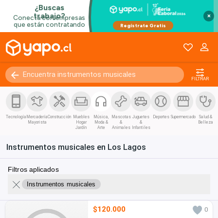
×
FILTRAR
Tecnología
Mercadería
Construcción
Muebles
Música,
Mascotas
Juguetes
Deportes
Supermercado
Salud &
Mayorista
Hogar
Moda &
&
&
Belleza
Jardín
Arte
Animales
Infantiles
Instrumentos musicales en Los Lagos
Filtros aplicados
Instrumentos musicales
$120.000
0