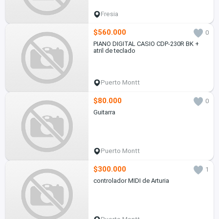
Fresia
$560.000
0
PIANO DIGITAL CASIO CDP-230R BK +
atril de teclado
Puerto Montt
$80.000
0
Guitarra
Puerto Montt
$300.000
1
controlador MIDI de Arturia