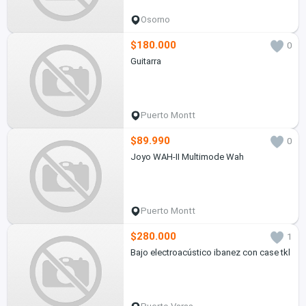
Osorno
$180.000
0
Guitarra
Puerto Montt
$89.990
0
Joyo WAH-II Multimode Wah
Puerto Montt
$280.000
1
Bajo electroacústico ibanez con case tkl