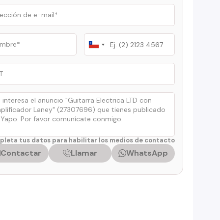
Chile
+56
leta tus datos para habilitar los medios de contacto
Contactar
Llamar
WhatsApp