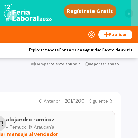
×
Publicar
Explorar tiendas
Consejos de seguridad
Centro de ayuda
Comparte este anuncio
Reportar abuso
201/1200
Anterior
Siguiente
alejandro ramirez
- Temuco, IX Araucanía
iar mensaje al vendedor