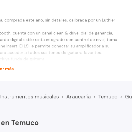
 comprada este año, sin detalles, calibrada por un Luthier
ooth, cuenta con un canal clean & drive, dial de ganancia,
ardo digital estilo cinta integrado con control de nivel, toma
e Insert. El LSI le permite conectar su amplificador a su
ara acceder a todos sus tonos de guitarra favoritos.
uye funda de guitarra
er más
Instrumentos musicales
Araucanía
Temuco
Gu
s en Temuco