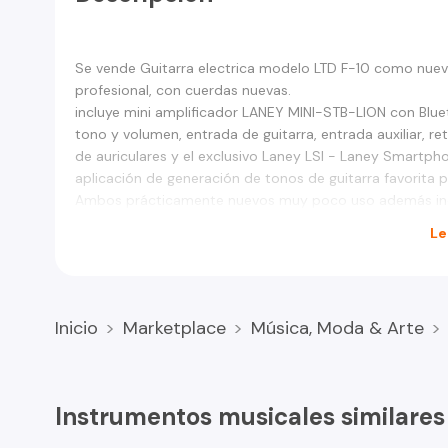
Se vende Guitarra electrica modelo LTD F-10 como nueva,
profesional, con cuerdas nuevas.
incluye mini amplificador LANEY MINI-STB-LION con Bluet
tono y volumen, entrada de guitarra, entrada auxiliar, ret
de auriculares y el exclusivo Laney LSI - Laney Smartphon
aplicación de generación de tonos de guitarra favorita p
Ambos prácticamente nuevos muy poco uso además incl
Le
Inicio
Marketplace
Música, Moda & Arte
Instrumentos musicales similare