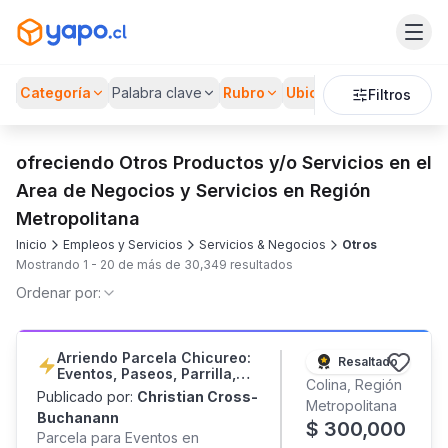
Categoría
Palabra clave
Rubro
Ubicación
Filtros
ofreciendo Otros Productos y/o Servicios en el
Area de Negocios y Servicios en Región
Metropolitana
Inicio
Empleos y Servicios
Servicios & Negocios
Otros
Mostrando
1
-
20
de más de
30,349
resultados
Ordenar por:
Arriendo Parcela Chicureo:
Resaltado
Eventos, Paseos, Parrilla,
Colina, Región
Campo
Publicado por:
Christian Cross-
Metropolitana
Buchanann
$
300,000
Parcela para Eventos en