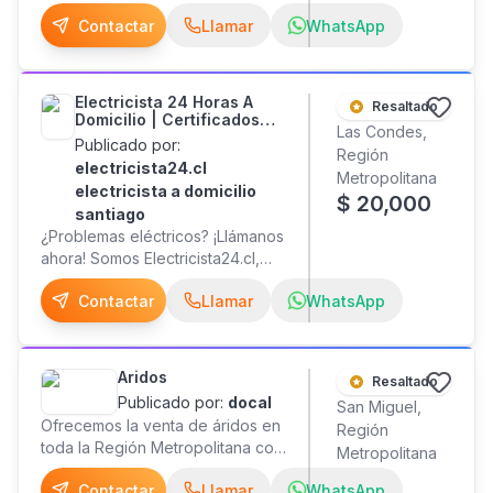
metros con capacidad de 28
Contáctanos y cotiza sin
Asesoría integral en Mercado
Contactar
Llamar
WhatsApp
toneladas piñas porta contenedor
compromiso. Respuesta rápida.
Público. Experiencia, seriedad y
. de Norte a Sur y RM fletes
soluciones orientadas a
facturable
resultados.
Electricista 24 Horas A
Resaltado
Domicilio | Certificados
Las Condes,
Sec
Publicado por:
Región
electricista24.cl
Metropolitana
electricista a domicilio
$
20,000
santiago
¿Problemas eléctricos? ¡Llámanos
ahora! Somos Electricista24.cl,
empresa especializada en
Contactar
Llamar
WhatsApp
servicios eléctricos urgentes 24
horas y programados en todo
Santiago. Contamos con técnicos
e ingenieros certificados por la
Aridos
Resaltado
SEC (Clase A y B) disponibles las
Publicado por:
docal
San Miguel,
24 horas del día, los 7 días de la
Ofrecemos la venta de áridos en
Región
semana, listos para resolver
toda la Región Metropolitana con
Metropolitana
desde una falla domiciliaria hasta
despacho incluido en nuestros
proyectos industriales. Servicios
Contactar
Llamar
WhatsApp
precios. Arena Rubia Arena