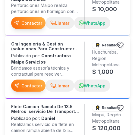
Metropolitana
Perforaciones Maipo realiza
$
10,000
perforaciones en hormigón con
testiguera para obras nuevas,
Contactar
Llamar
WhatsApp
remodelaciones e instalaciones.
Diámetros desde 10 mm hasta 250
mm. Más de 10 años de
experiencia. Trabajo limpio,
Gm Ingeniería & Gestión
Resaltado
preciso y seguro. Atención a
(soluciones Para Constructoras
Huechuraba,
empresas y particulares.
Y Mercado Púb.)
Publicado por:
Constructora
Región
Cotizaciones rápidas. Seriedad,
Maipo Servicios
Metropolitana
puntualidad y compromiso en
Brindamos asesoría técnica y
$
1,000
cada proyecto. Valores desde
contractual para resolver
$10.000, según diámetro, espesor
problemas complejos en obras
y cantidad de perforaciones.
Contactar
Llamar
WhatsApp
públicas y privadas. Nuestros
Servicios: • Pasadas para
servicios: Aumentos de plazo.
instalaciones sanitarias y
Defensa y eliminación de multas.
eléctricas. • Climatización y
Análisis de contratos y bases
Flete Camion Rampla De 13.5
ventilación. • Anclajes
Resaltado
administrativas. Respuesta a
Metros .servicio De Transporte
estructurales. • Perforaciones
Maipú, Región
observaciones de ITO.
De Carga
Publicado por:
Daniel
para socalzados de pilares y
Metropolitana
Presupuestos y cubicaciones.
Realizamos servicio de flete en
fundaciones. • Extracción de
$
120,000
Regularizaciones técnicas.
camion rampla abierta de 13.5
testigos de hormigón.
Informes técnicos y peritajes.