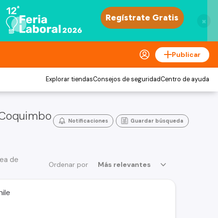
×
Publicar
Explorar tiendas
Consejos de seguridad
Centro de ayuda
n Coquimbo
Notificaciones
Guardar búsqueda
rea de
Ordenar por
Más relevantes
ile