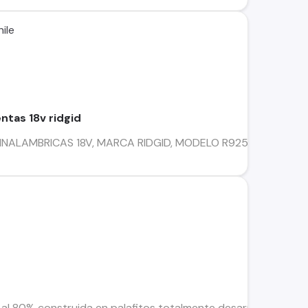
ile
entas 18v ridgid
NALAMBRICAS 18V, MARCA RIDGID, MODELO R9257SB. INCLUYE:
al 80% construida en palafitos totalmente desarmable, cuen