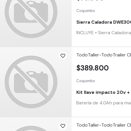
Coquimbo
Sierra Caladora DWE3
INCLUYE • Sierra Calador
TodoTaller-TodoTrailer Ch
$389.800
Coquimbo
Kit llave impacto 20v 
Batería de 4.0Ah para ma
TodoTaller-TodoTrailer Ch