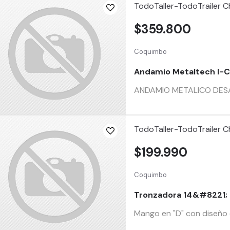
TodoTaller-TodoTrailer Ch
$359.800
Coquimbo
Andamio Metaltech I-C
ANDAMIO METALICO DESAR
TodoTaller-TodoTrailer Ch
$199.990
Coquimbo
Tronzadora 14&#8221;
Mango en "D" con diseño 