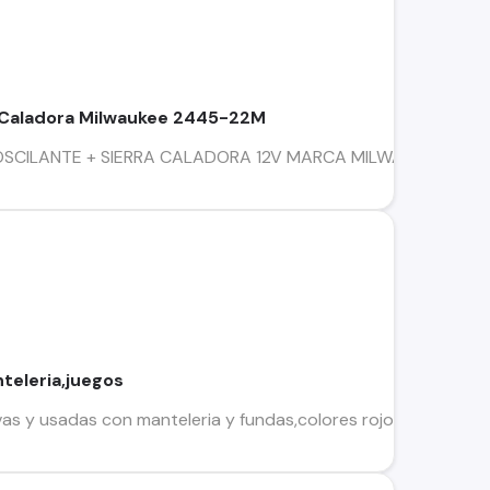
+ Caladora Milwaukee 2445-22M
OSCILANTE + SIERRA CALADORA 12V MARCA MILWAUKEE, MODE
nteleria,juegos
as y usadas con manteleria y fundas,colores rojo,azul y mosta