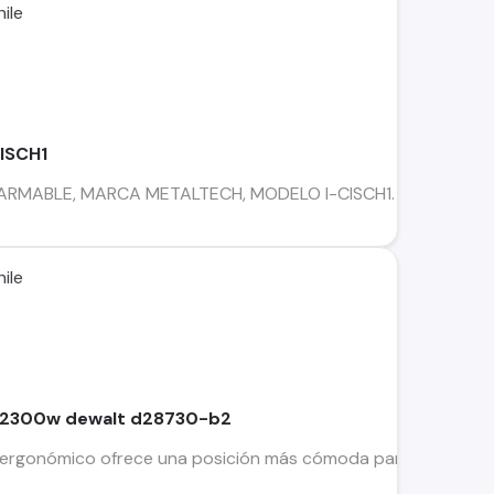
ile
ISCH1
MABLE, MARCA METALTECH, MODELO I-CISCH1. -FACIL DE DE
ile
 2300w dewalt d28730-b2
ergonómico ofrece una posición más cómoda para el operario