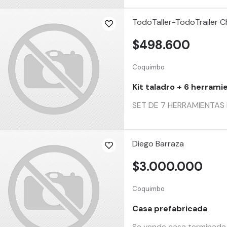
TodoTaller-TodoTrailer Ch
$498.600
Coquimbo
Kit taladro + 6 herrami
SET DE 7 HERRAMIENTAS I
Diego Barraza
$3.000.000
Coquimbo
Casa prefabricada
Se vende casa terminada 