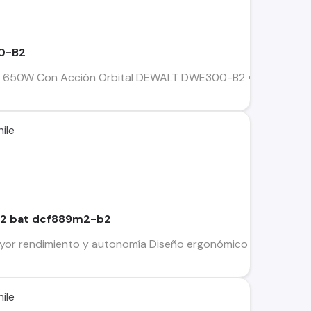
00-B2
a 650W Con Acción Orbital DEWALT DWE300-B2 • Hojas para c
ile
+ 2 bat dcf889m2-b2
yor rendimiento y autonomía Diseño ergonómico tipo “T” ofrec
ile