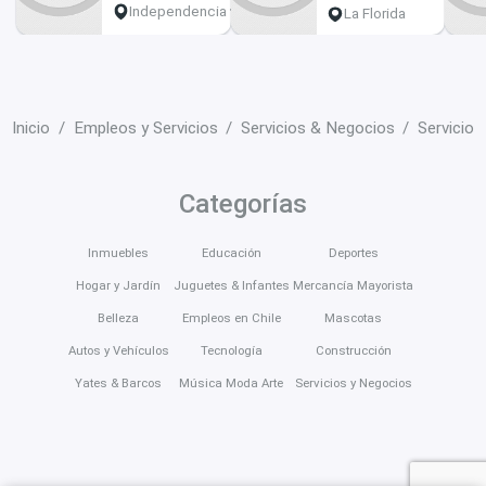
Independencia
La Florida
Inicio
Empleos y Servicios
Servicios & Negocios
Servicios
Categorías
Inmuebles
Educación
Deportes
Hogar y Jardín
Juguetes & Infantes
Mercancía Mayorista
Belleza
Empleos en Chile
Mascotas
Autos y Vehículos
Tecnología
Construcción
Yates & Barcos
Música Moda Arte
Servicios y Negocios