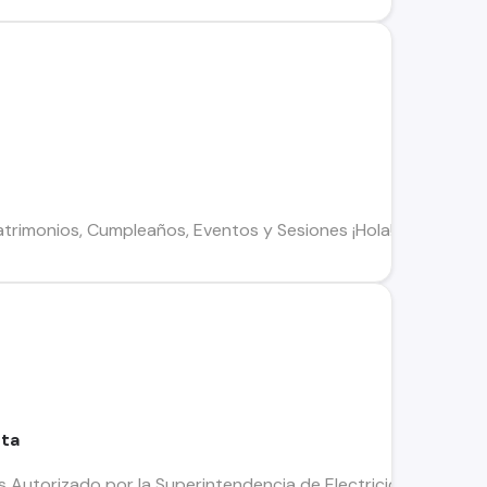
atrimonios, Cumpleaños, Eventos y Sesiones ¡Hola! Soy Javiera
sta
s Autorizado por la Superintendencia de Electricidad y Combus