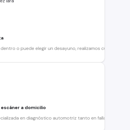
ez lara
ta
 dentro o puede elegir un desayuno, realizamos cualquier mo
 escáner a domicilio
alizada en diagnóstico automotriz tanto en fallas mecánicas 