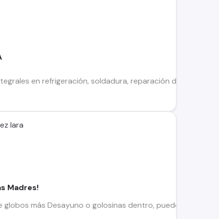
A
egrales en refrigeración, soldadura, reparación de maquinaria
ez lara
as Madres!
e globos más Desayuno o golosinas dentro, puedes venir a retira