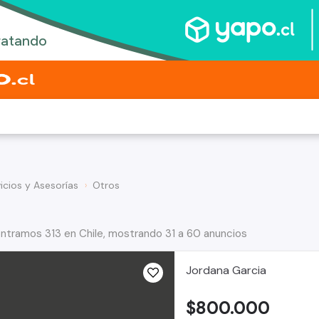
icios y Asesorías
Otros
ntramos 313 en Chile, mostrando 31 a 60 anuncios
Jordana Garcia
$800.000