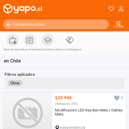
FILTRAR
Oferta de Empleo
Busco Empleo
Cursos & Educación
Servicios & Negocios
en Chile
Filtros aplicados
Otros
$39.990
0
(Rebajado 33%)
Modificación LED Ray-Ban Meta / Oakley
Meta
Independencia