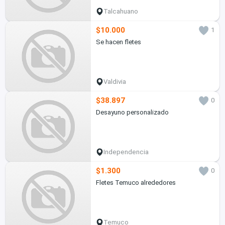
Talcahuano
$10.000
1
Se hacen fletes
Valdivia
$38.897
0
Desayuno personalizado
Independencia
$1.300
0
Fletes Temuco alrededores
Temuco