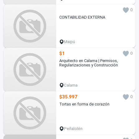
0
CONTABILIDAD EXTERNA
Maipú
$1
0
Arquitecto en Calama | Permisos,
Regularizaciones y Construcción
Calama
$35.997
0
Tortas en forma de corazón
Peñalolén