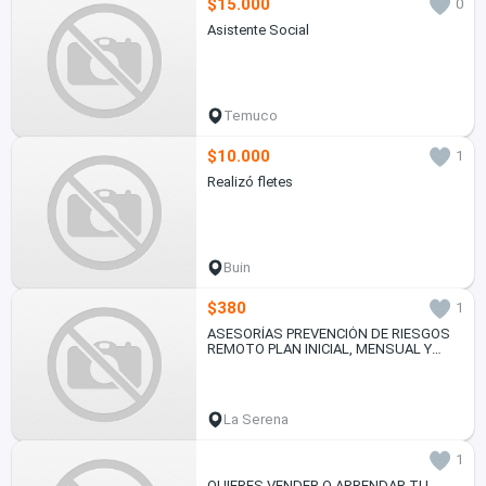
$15.000
0
Asistente Social
Temuco
$10.000
1
Realizó fletes
Buin
$380
1
ASESORÍAS PREVENCIÓN DE RIESGOS
REMOTO PLAN INICIAL, MENSUAL Y
ANUAL
La Serena
1
QUIERES VENDER O ARRENDAR TU