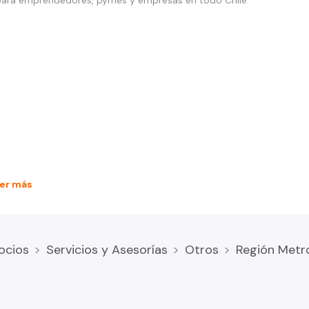
l para emprendedores, pymes y empresas en todo Chile.
er más
arias, emprendedores y empresas que buscan una imagen
ocios
Servicios y Asesorías
Otros
Región Metr