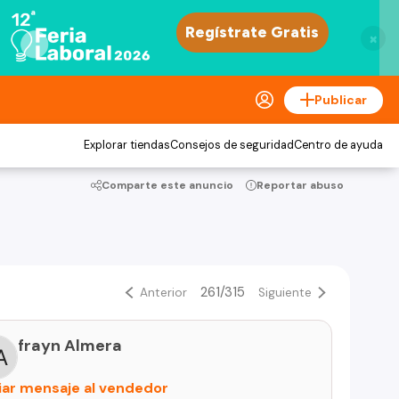
×
Publicar
Explorar tiendas
Consejos de seguridad
Centro de ayuda
Comparte este anuncio
Reportar abuso
261/315
Anterior
Siguiente
frayn Almera
iar mensaje al vendedor