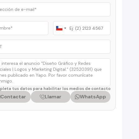
Chile
+56
leta tus datos para habilitar los medios de contacto
Contactar
Llamar
WhatsApp