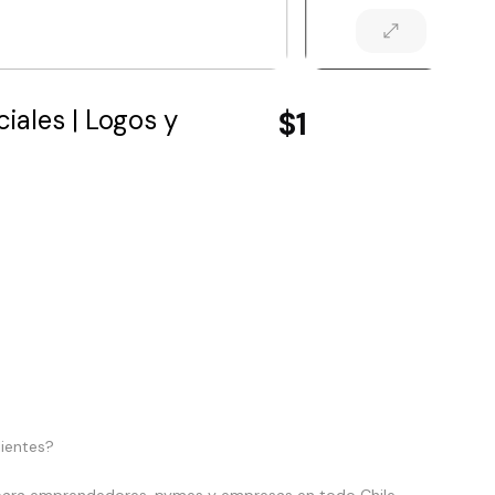
iales | Logos y
$1
lientes?