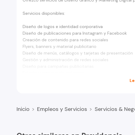
Ofrezco servicios de Diseño Gráfico y Marketing Digita
Servicios disponibles:
Diseño de logos e identidad corporativa
Diseño de publicaciones para Instagram y Facebook
Creación de contenido para redes sociales
Flyers, banners y material publicitario
Diseño de menús, catálogos y tarjetas de presentación
Gestión y administración de redes sociales
Diseño para campañas publicitarias
Edición y retoque de imágenes
Asesoría en marketing digital
Le
Trabajo con marcas, restaurantes, academias, inmobili
profesional y resultados reales.
Inicio
Empleos y Servicios
Servicios & Neg
Atención online para todo Chile.
Solicita tu cotización sin compromiso.