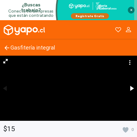
×
Gasfitería integral
$15
0