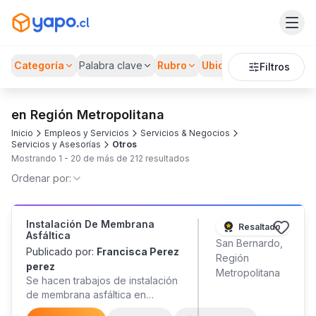
Categoría
Palabra clave
Rubro
Ubicación
Filtros
en Región Metropolitana
Inicio
Empleos y Servicios
Servicios & Negocios
Servicios y Asesorías
Otros
Mostrando
1
-
20
de más de
212
resultados
Ordenar por:
Instalación De Membrana
Resaltado
Asfáltica
San Bernardo,
Publicado por:
Francisca Perez
Región
perez
Metropolitana
Se hacen trabajos de instalación
de membrana asfáltica en
techumbres, casas mediterránea,