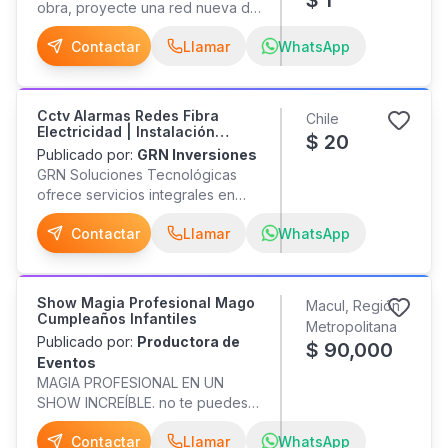
$
1
obra, proyecte una red nueva de
gas o modifique lo actual,
Contactar
Llamar
WhatsApp
certifique y obtenga su sello
verde e inscriban su red en la
SEC. Contáctenos para obtener
ayuda en su proyecto de gas.
Cctv Alarmas Redes Fibra
Chile
Electricidad | Instalación
$
20
Profesional Grn
Publicado por:
GRN Inversiones
GRN Soluciones Tecnológicas
ofrece servicios integrales en
electricidad, seguridad y
Contactar
Llamar
WhatsApp
telecomunicaciones. Realizamos:
Instalación de cámaras de
seguridad (CCTV) Instalación de
alarmas Redes WiFi y cableado
Show Magia Profesional Mago
Macul, Región
estructurado Fibra óptica
Cumpleaños Infantiles
Metropolitana
(instalación, fusión y mantención)
Publicado por:
Productora de
$
90,000
Instalaciones eléctricas y
Eventos
luminarias Instalación de barreras
MAGIA PROFESIONAL EN UN
de acceso Soporte técnico
SHOW INCREÍBLE. no te puedes
informático Trabajamos con
perder este retorno a Santiago
empresas y domicilios,
Contactar
Llamar
WhatsApp
con 2 Rutinas dinámicas y