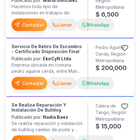
Publicado por:
María González
reparaciones en general. ¿Por
Región
pudahuel, renca, quinta normal,
AVespucio) y estaremos
Hacemos todo tipo de
qué elegirnos? Presupuestos
Metropolitana
quilicura, entre otras.
dispuesto a solucionar tus
instalaciones en trabajos de
detallados.Mano de obra
$
6,500
inquietudes entregándote el
cerámica y porcelanatos, consulte
calificada. Entrega en los plazos
mejor asesoramiento posible ;
Contactar
Llamar
WhatsApp
sin compromiso
acordados. Materiales de primera
cuéntanos sobre tu proyecto
calidad. ¡Haz realidad tu proyecto
Aten. Ariel Urtubia R. Ingeniería y
hoy mismo! Disponible 24/7 sin
construcción en obras civiles
horario
Servicio De Retiro De Escombro
Pedro Aguirre
generales WhatsApp
- Certificado Disposición Final
Cerda, Región
Publicado por:
EkoCyN Ltda
Metropolitana
Empresa ubicada en comuna
$
200,000
pedro aguirre cerda, entre Marina
y Angel Guarello Ekocyn con más
Contactar
Llamar
WhatsApp
de 10 años en el mercado,
acreditada con resolución seremi
como transportista autorizado,
con certificado de disposición
Se Realiza Reparación Y
Calera de
final vertedero autorizado.
Instalación De Bulldog
Tango, Región
Empresa comprometida y
Publicado por:
Nadia Baez
Metropolitana
responsable ambientalmente.
Se realiza reparación y instalación
$
15,000
Valores varian con base a
de bulldog cambio de poste y
comuna, tipo de escombro y
placas en mal estado con retiro
distancia entre mi empresa, obra