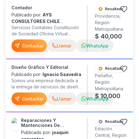
certificados SEC. Todos los
SE REQUIERE CUENTEN CON
Contador
materiales incluidos. Trabajos
Resaltado
MOVILIZACION
Publicado por:
AYS
garantizados. Atención de
Providencia,
CONSULTORES CHILE .
emergencias. Cobertura en toda
Región
Servicios Contables Constitución
la Región Metropolitana. Contacto:
Metropolitana
de Sociedad Oficina Virtual
Web: ¡Cotiza sin compromiso!
$
40,000
Servicios Tributarios
Atención rápida, precios justos y
Contactar
Llamar
WhatsApp
Remuneraciones Otros
un servicio profesional que
entrega confianza desde el
primer contacto.
Diseño Gráfico Y Editorial
Resaltado
Publicado por:
Ignacio Saavedra
Peñaflor,
Somos una empresa dedicada a
Región
la entrega de servicios de diseño
Metropolitana
gráfico a nivel profesional. Cotiza
$
10,000
Contactar
Llamar
WhatsApp
con nosotros y potencia tu
imagen corporativa, ya sea en
proyectos de comunicación
visual, y creación de medios
Reparaciones Y
Resaltado
editoriales. Contamos con vasta
Mantenciones De
Estación
experiencia en creación y
Máquinas Metalmecánicas
Publicado por:
joaquin
S
Central, Región
producción de medios gráficos
cervantes