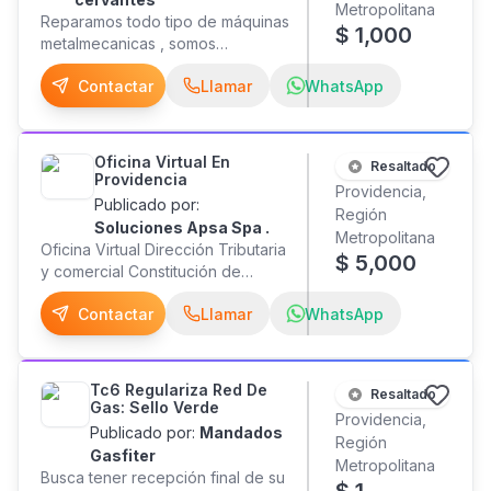
Metropolitana
corporativos y editoriales.
Reparamos todo tipo de máquinas
$
1,000
Estamos en contacto!
metalmecanicas , somos
especialistas en máquinas
Contactar
Llamar
WhatsApp
metalmecánicas, tornos, tornos
verticales, fresadoras,
barrenadoras, guillotinas,
plegadoras, prensas excéntricas,
Oficina Virtual En
Resaltado
taladros radiales, rectificadoras y
Providencia
Providencia,
muchas otras máquinas más.
Publicado por:
Región
Trabajamos electricidad,
Soluciones Apsa Spa .
Metropolitana
mecánica, tableros eléctricos,
Oficina Virtual Dirección Tributaria
$
5,000
control automático, PLC, CNC,
y comercial Constitución de
hidráulica, neumática. Fabricacion
Sociedad Servicios Contables.
de piezas, rectificación de
Contactar
Llamar
WhatsApp
Otros
cuchillos, rectificación de
bancadas. Trabajos de torno
convencional , CNC y fresadora.
Tc6 Regulariza Red De
Fabricamos y reconstruimos
Resaltado
Gas: Sello Verde
piezas grandes torno y fresa.
Providencia,
Publicado por:
Mandados
Vamos a regiones y trabajamos
Región
Gasfiter
en terreno.
Metropolitana
Busca tener recepción final de su