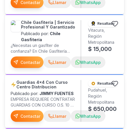
Contactar
Llamar
WhatsApp
terrazas, cubiertas de edificios,
etc. Trabajos con membrana de
muy buena calidad! Trabajos
garantizados Con 30 años de
Chile Gasfitería | Servicio
Resaltado
experiencia en membrana.
Profesional Y Garantizado
Vitacura,
Publicado por:
Chile
Región
Gasfitería
Metropolitana
¿Necesitas un gasfíter de
$
15,000
confianza? En Chile Gasfitería
entregamos soluciones rápidas,
Contactar
Llamar
WhatsApp
seguras y con garantía. Servicios:
Destapes de alcantarillado,
lavaplatos, lavamanos, duchas y
WC. Detección y reparación de
Guardias 4x4 Con Curso
Resaltado
fugas de agua y gas. Instalación,
Centro Distribucion
Pudahuel,
mantención y reparación de
Publicado por:
JIMMY FUENTES
Región
calefont. Reparación e instalación
EMPRESA REQUIERE CONTRATAR
Metropolitana
de grifería. Eliminación de
GUARDIAS CON CURSO O.S. 10 AL
$
650,000
filtraciones. Aumento de presión
DIA, SISTEMA 4X4 PARA CENTRO
de agua (eliminación de sarro).
Contactar
Llamar
WhatsApp
DE DISTRIBUCION EN COMUNA
Reparaciones y terminaciones.
DE PUDAHUEL , INTERESADOS
¿Por qué elegirnos? Técnicos
LLAMAR A JIMMY FUENTES, CEL. ,