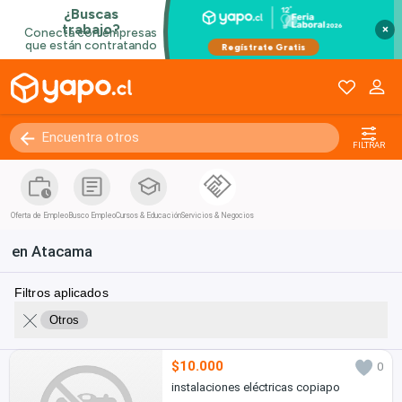
×
FILTRAR
Oferta de Empleo
Busco Empleo
Cursos & Educación
Servicios & Negocios
en Atacama
Filtros aplicados
Otros
$10.000
0
instalaciones eléctricas copiapo