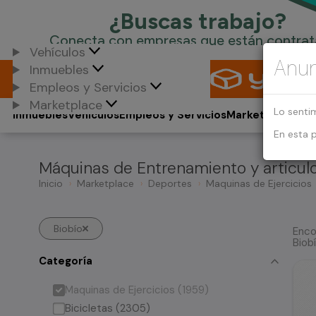
Vehículos
Anun
Inmuebles
Empleos y Servicios
Marketplace
Lo senti
Inmuebles
Vehículos
Empleos y Servicios
Marketplace
En esta 
Máquinas de Entrenamiento y articul
Inicio
Marketplace
Deportes
Maquinas de Ejercicios
Biobío
Enco
Biob
Categoría
Maquinas de Ejercicios (1959)
Bicicletas (2305)