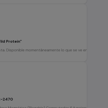
ild Protein"
a. Disponible momentáneamente lo que se ve en las fotos. Preci
ft-2470
ora Magnética (Plegable) Computador 6 funciones (Tiempo, Veloc