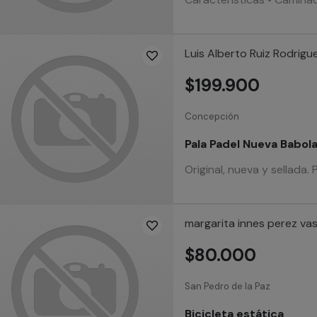
Luis Alberto Ruiz Rodrigu
$199.900
Concepción
Pala Padel Nueva Babola
Original, nueva y sellada.
margarita innes perez va
$80.000
San Pedro de la Paz
Bicicleta estática