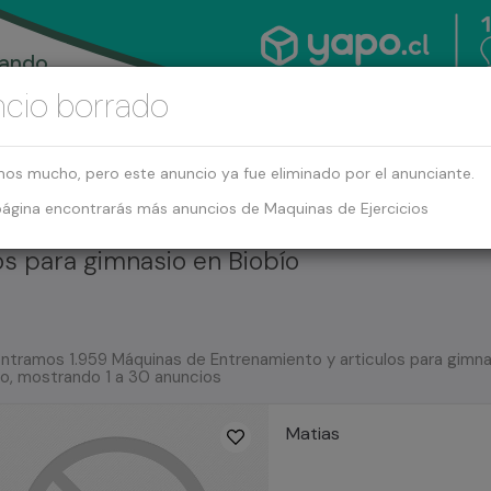
cio borrado
mos mucho, pero este anuncio ya fue eliminado por el anunciante.
página encontrarás más anuncios de Maquinas de Ejercicios
os para gimnasio en Biobío
ntramos 1.959 Máquinas de Entrenamiento y articulos para gimna
ío, mostrando 1 a 30 anuncios
Matias