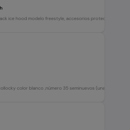
sh
ack ice hood modelo freestyle, accesorios protecciones; ro
 collocky color blanco ,número 35 seminuevos (una postura )