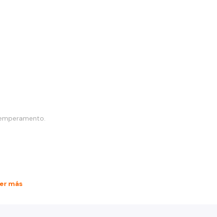
y temperamento.
dre exótico.
er más
s.