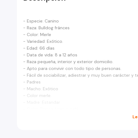
- Especie: Canino
- Raza: Bulldog fránces
- Color: Merle
- Variedad: Exótico.
- Edad: 66 días
- Data de vida: 8 a 12 años
- Raza pequeña, interior y exterior domicilio.
- Apto para convivir con todo tipo de personas.
- Fácil de sociabilizar, adiestrar y muy buen carácter 
- Padres
- Macho: Exótico
- Color merle.
- Madre: Estandar
- Color: Blanca fawn o café
- Pedigre Asocan alternativo, debido a que es hijo de pa
Le
- Certificado médico veterinario apto de salud al día.
- Certificado de desplazamientos dentro y fuera del paí
- Microchip de identificación, según ley 21.020 Chile.