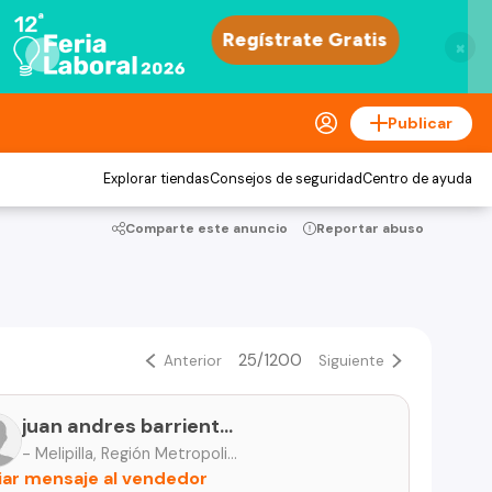
×
Publicar
Explorar tiendas
Consejos de seguridad
Centro de ayuda
Comparte este anuncio
Reportar abuso
25/1200
Anterior
Siguiente
juan andres barrientos soto e i r l
- Melipilla, Región Metropolitana
iar mensaje al vendedor