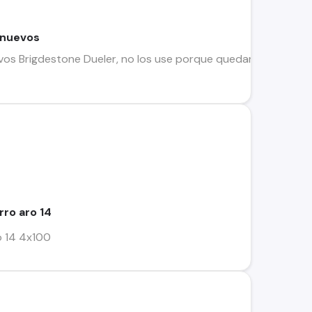
 nuevos
s Brigdestone Dueler, no los use porque quedaron topando 
rro aro 14
ro 14 4x100