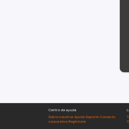
Centro de ayuda
L
Sobre nosotros
Ayuda
Soporte
Contacto
T
corporativo
Regístrate
C