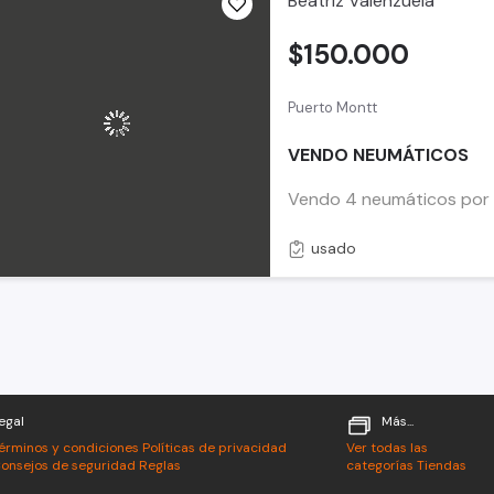
Beatriz Valenzuela
$150.000
Puerto Montt
VENDO NEUMÁTICOS
Vendo 4 neumáticos por 
usado
egal
Más...
érminos y condiciones
Políticas de privacidad
Ver todas las
onsejos de seguridad
Reglas
categorías
Tiendas