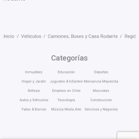
Inicio
Vehículos
Camiones, Buses y Casa Rodante
Región
Categorías
Inmuebles
Educación
Deportes
Hogar y Jardín
Juguetes & Infantes
Mercancía Mayorista
Belleza
Empleos en Chile
Mascotas
Autos y Vehículos
Tecnología
Construcción
Yates & Barcos
Música Moda Arte
Servicios y Negocios