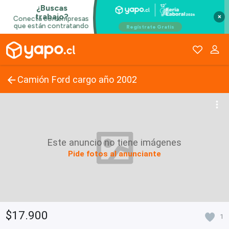
×
Camión Ford cargo año 2002
Este anuncio no tiene imágenes
Pide fotos al anunciante
$17.900
1