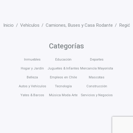
Inicio
Vehículos
Camiones, Buses y Casa Rodante
Región
Categorías
Inmuebles
Educación
Deportes
Hogar y Jardín
Juguetes & Infantes
Mercancía Mayorista
Belleza
Empleos en Chile
Mascotas
Autos y Vehículos
Tecnología
Construcción
Yates & Barcos
Música Moda Arte
Servicios y Negocios