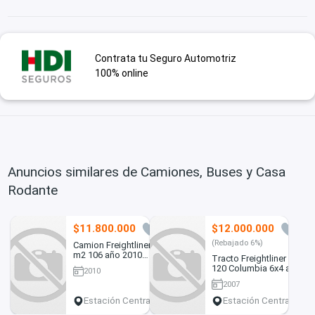
Contrata tu Seguro Automotriz
100% online
Anuncios similares de Camiones, Buses y Casa
Rodante
$11.800.000
$12.000.000
7
3
(Rebajado 6%)
Camion Freightliner
m2 106 año 2010
Tracto Freightliner Cl
Carroceria Bebidas
120 Columbia 6x4 año
2010
2007
2007
Estación Central
Estación Central