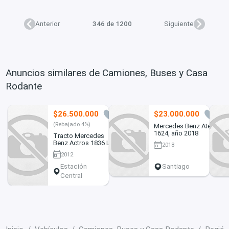
Anterior
346 de 1200
Siguiente
Anuncios similares de Camiones, Buses y Casa
Rodante
$26.500.000
$23.000.000
2
1
(Rebajado 4%)
Mercedes Benz Atego
1624, año 2018
Tracto Mercedes
Benz Actros 1836 Ls
2018
año 2012 AT 4X2
2012
562.000 KMS LITERA
Estación
Santiago
Central