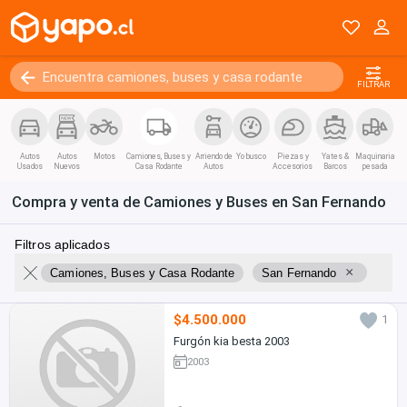
FILTRAR
Autos
Autos
Motos
Camiones, Buses y
Arriendo de
Yo busco
Piezas y
Yates &
Maquinaria
Usados
Nuevos
Casa Rodante
Autos
Accesorios
Barcos
pesada
Compra y venta de Camiones y Buses en San Fernando
Filtros aplicados
×
Camiones, Buses y Casa Rodante
San Fernando
$4.500.000
1
Furgón kia besta 2003
2003