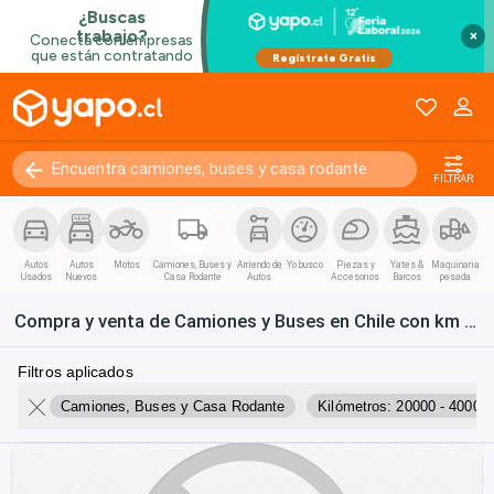
×
FILTRAR
Autos
Autos
Motos
Camiones, Buses y
Arriendo de
Yo busco
Piezas y
Yates &
Maquinaria
Usados
Nuevos
Casa Rodante
Autos
Accesorios
Barcos
pesada
Compra y venta de Camiones y Buses en Chile con km como mucho
Filtros aplicados
Camiones, Buses y Casa Rodante
Kilómetros: 20000 - 40000