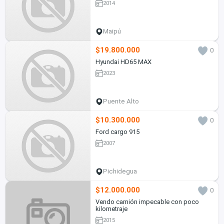
2014
Maipú
$19.800.000
0
Hyundai HD65 MAX
2023
Puente Alto
$10.300.000
0
Ford cargo 915
2007
Pichidegua
$12.000.000
0
Vendo camión impecable con poco
kilometraje
2015