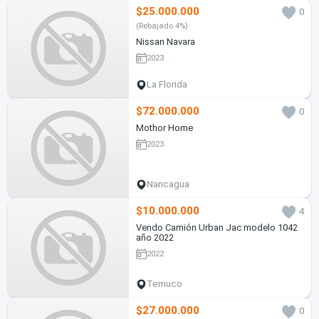
$25.000.000
0
(Rebajado 4%)
Nissan Navara
2023
La Florida
$72.000.000
0
Mothor Home
2023
Nancagua
$10.000.000
4
Vendo Camión Urban Jac modelo 1042
año 2022
2022
Temuco
$27.000.000
0